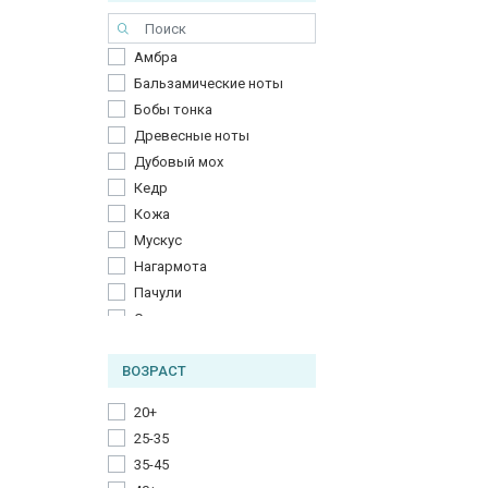
Роза
Турецкая роза
Амбра
Фиалка
Бальзамические ноты
Бобы тонка
Древесные ноты
Дубовый мох
Кедр
Кожа
Мускус
Нагармота
Пачули
Сандал
Стиракс
ВОЗРАСТ
Фимиам
Цветочные ноты
20+
25-35
35-45