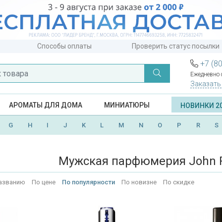
Способы оплаты
Проверить статус посылки
+7 (8
Ежедневно с
Заказать
АРОМАТЫ ДЛЯ ДОМА
МИНИАТЮРЫ
НОВИНКИ 2
G
H
I
J
K
L
M
N
O
P
R
S
Мужская парфюмерия John 
азванию
По цене
По популярности
По новизне
По скидке