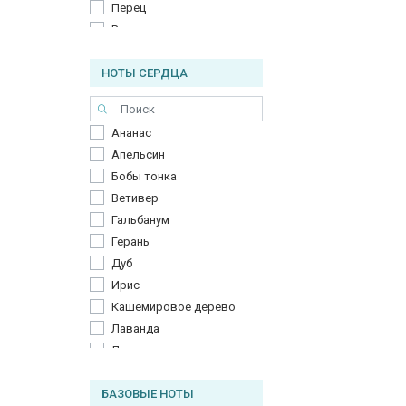
Перец
Розмарин
Черный перец
НОТЫ СЕРДЦА
Шалфей
Шафран
Ананас
Апельсин
Бобы тонка
Ветивер
Гальбанум
Герань
Дуб
Ирис
Кашемировое дерево
Лаванда
Лакричник
Лотос
БАЗОВЫЕ НОТЫ
Нагармота