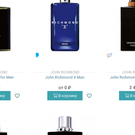
МУЖСКИЕ
УНИСЕКС
MOND
JOHN RICHMOND
JOHN 
for Men
John Richmond X Man
John Richmon
₽
от 0
₽
3 
ину
В корзину
В 