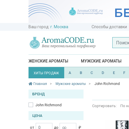
Ваш город:
г. Москва
Способы доставки
ЖЕНСКИЕ АРОМАТЫ
МУЖСКИЕ АРОМАТЫ
A
B
C
D
E
F
ХИТЫ ПРОДАЖ
Главная
Мужские ароматы
John Richmond
БРЕНД
John Richmond
Сортировать:
По н
ЦЕНА
от
до
₽