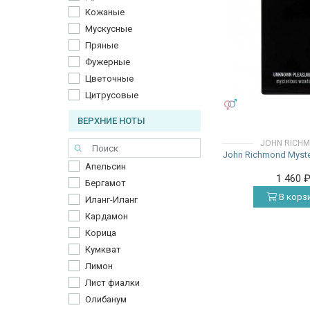
Кожаные
Мускусные
Пряные
Фужерные
Цветочные
Цитрусовые
УНИСЕКС
ВЕРХНИЕ НОТЫ
JOHN RICH
John Richmond Myst
Апельсин
1 460
Бергамот
В корз
Иланг-Иланг
Кардамон
Корица
Кумкват
Лимон
Лист фиалки
Олибанум