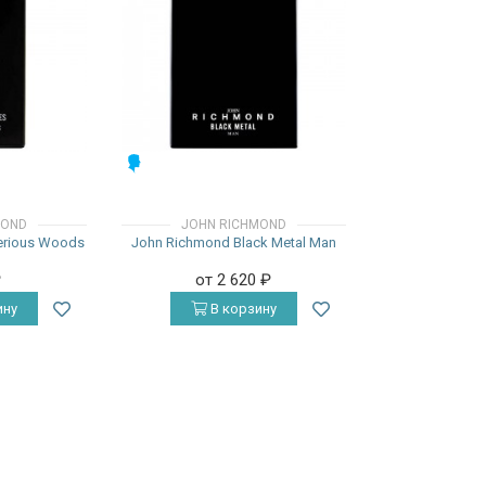
МУЖСКИЕ
MOND
JOHN RICHMOND
erious Woods
John Richmond Black Metal Man
₽
от 2 620
₽
ину
В корзину