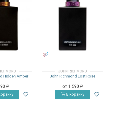
УНИСЕКС
RICHMOND
JOHN RICHMOND
d Hidden Amber
John Richmond Lost Rose
490
₽
от 1 590
₽
корзину
В корзину