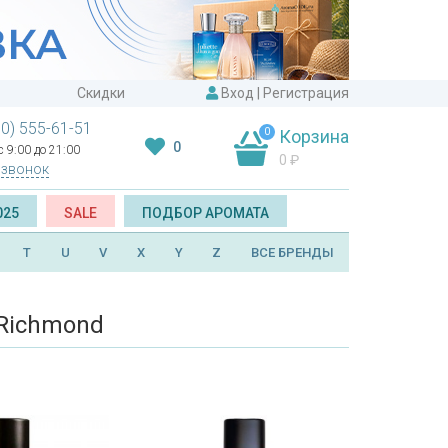
Скидки
Вход
|
Регистрация
00) 555-61-51
0
Корзина
0
 9:00 до 21:00
0
₽
 звонок
025
SALE
ПОДБОР АРОМАТА
T
U
V
X
Y
Z
ВСЕ БРЕНДЫ
Richmond