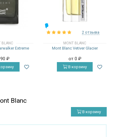
МУЖСКИЕ
2 отзыва
 BLANC
MONT BLANC
arwalker Extreme
Mont Blanc Vetiver Glacier
090
₽
от 0
₽
корзину
В корзину
nt Blanc
В корзину