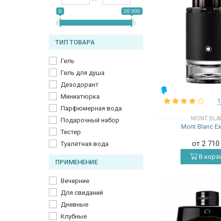
0
20 000
ТИП ТОВАРА
Гель
Гель для душа
Дезодорант
МУЖСКИЕ
Миниатюрка
1
Парфюмерная вода
MONT BLA
Подарочный набор
Mont Blanc Ex
Тестер
от 2 71
Туалетная вода
В корз
ПРИМЕНЕНИЕ
Вечерние
Для свиданий
Дневные
Клубные