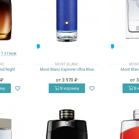
МУЖСКИЕ
МУЖСКИЕ
1 отзыв
NC
MONT BLANC
MONT
nd Night
Mont Blanc Explorer Ultra Blue
Mont Blan
0
₽
от 3 970
₽
от 
ину
В корзину
В 