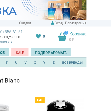
Скидки
Вход
|
Регистрация
00) 555-61-51
0
Корзина
0
 9:00 до 21:00
0
₽
 звонок
025
SALE
ПОДБОР АРОМАТА
T
U
V
X
Y
Z
ВСЕ БРЕНДЫ
 Blanc
ХИТ