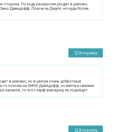
ю сторону. По ходу раскрытия уходит в унисекс
Зино Давидофф. Похож на Джупп, но куда более
В корзину
одит в унисекс, но в целом очень добротный
-то похожа на ЗИНО Давидофф, но мягче и свежее.
х запахов, то этот парф вам вряд ли подойдет.
В корзину