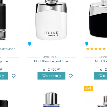
МУЖСКИЕ
МУЖСКИЕ
4 отзывов
NC
MONT BLANC
MONT
plorer
Mont Blanc Legend Spirit
Mont Bl
0
₽
от 2 460
₽
от 
ину
В корзину
В 
ХИТ