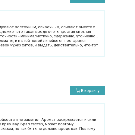
л делают восточным, сливочным, сливают вместе с
дложке - это такая вроде очень простая светлая
сточности - минималистично, сдержанно, утонченно…
роматы, и в этой новой линейке он постарался
вок чужих хитов, и выдать, действительно, что-тот
В корзину
ойкости я не заметил. Аромат раскрывается и силит
о прям вау! Брал тестер, может поэтому
зывам, но так быть не должно вроде как. Поэтому