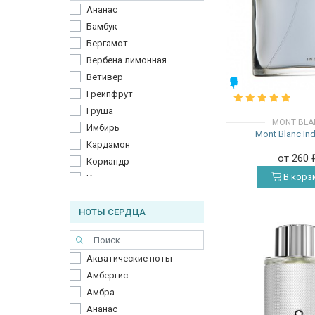
Ананас
Бамбук
Бергамот
Вербена лимонная
Ветивер
МУЖСКИЕ
Грейпфрут
Груша
MONT BLA
Имбирь
Mont Blanc Ind
Кардамон
от 260
Кориандр
В корз
Корица
Красный апельсин
НОТЫ СЕРДЦА
Лаванда
Лист фиалки
Мандарин
Акватические ноты
Масло жёлтого
Амбергис
Итальянского мандарина
Масло лимона
Амбра
Мускатный шалфей
Ананас