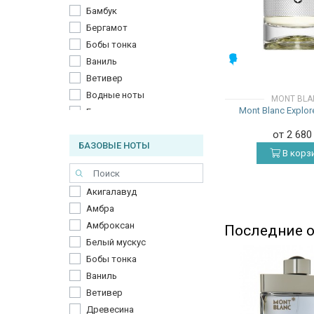
Мята
Бамбук
Перец
Бергамот
Розмарин
Бобы тонка
МУЖСКИЕ
Розовый перец
Ваниль
Цедра
Ветивер
Цитрусы
Водные ноты
MONT BLA
Mont Blanc Explor
Шалфей
Гелиотроп
Юзу
Герань
от 2 68
Яблоко
БАЗОВЫЕ НОТЫ
Грейпфрут
В корз
Ягоды можжевельника
Древесина
Древесные ноты
Акигалавуд
Дубовый мох
Амбра
Еловая смола
Амброксан
Последние о
Жасмин
Белый мускус
Зеленое яблоко
Бобы тонка
Имбирь
Ваниль
Кардамон
Ветивер
Кашемировое дерево
Древесина
Кедр