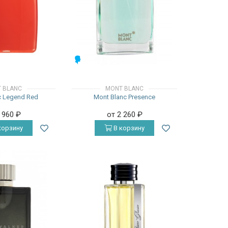
МУЖСКИЕ
 BLANC
MONT BLANC
c Legend Red
Mont Blanc Presence
2 960
₽
от 2 260
₽
корзину
В корзину