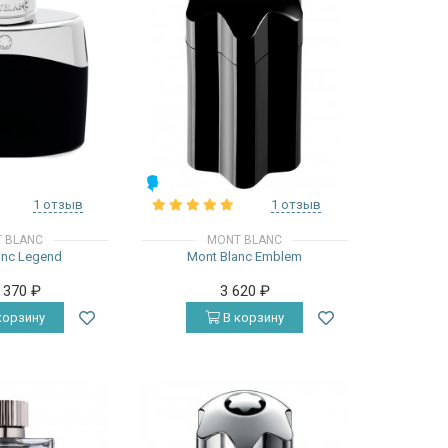
МУЖСКИЕ
1 отзыв
1 отзыв
 BLANC
MONT BLANC
anc Legend
Mont Blanc Emblem
2 370
₽
3 620
₽
корзину
В корзину