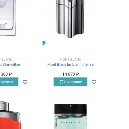
МУЖСКИЕ
 BLANC
MONT BLANC
c Starwalker
Mont Blanc Emblem Intense
3 360
₽
14 070
₽
корзину
В корзину