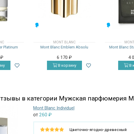
МУЖСКИЕ
МУЖСКИЕ
NC
MONT BLANC
MONT
er Platinum
Mont Blanc Emblem Absolu
Mont Blanc St
0
₽
6 170
₽
4 
ину
В корзину
В 
тзывы в категории Мужская парфюмерия Mo
Mont Blanc Individuel
от
260
₽
Цветочно-ягодно-древесный