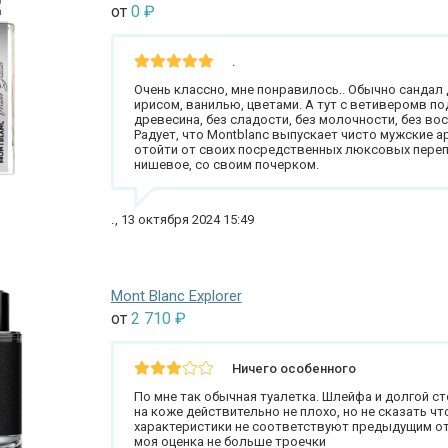
от
0
₽
.
Очень классно, мне понравилось.. Обычно санда
ирисом, ванилью, цветами. А тут с ветиверомв по
древесина, без сладости, без молочности, без во
Радует, что Montblanc выпускает чисто мужские а
отойти от своих посредственных люксовых перепе
нишевое, со своим почерком.
.
,
13 октября 2024 15:49
Mont Blanc Explorer
от
2 710
₽
Ничего особенного
По мне так обычная туалетка. Шлейфа и долгой ст
на коже действительно не плохо, но не сказать чт
характеристики не соответствуют предыдущим от
моя оценка не больше троечки