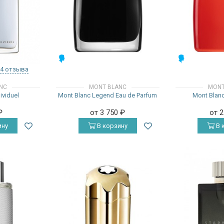
МУЖСКИЕ
МУЖСКИЕ
4 отзыва
NC
MONT BLANC
MONT
ividuel
Mont Blanc Legend Eau de Parfum
Mont Blan
₽
от 3 750
₽
от 
ину
В корзину
В 