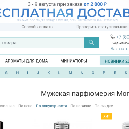
Способы оплаты
Проверить статус посылки
+7 (8
Ежедневно с
Заказать
АРОМАТЫ ДЛЯ ДОМА
МИНИАТЮРЫ
НОВИНКИ 2
G
H
I
J
K
L
M
N
O
P
R
S
Мужская парфюмерия Mont
азванию
По цене
По популярности
По новизне
По скидке
ХИТ