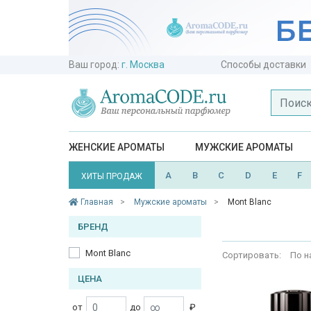
Ваш город:
г. Москва
Способы доставки
ЖЕНСКИЕ АРОМАТЫ
МУЖСКИЕ АРОМАТЫ
A
B
C
D
E
F
ХИТЫ ПРОДАЖ
Главная
Мужские ароматы
Mont Blanc
БРЕНД
Mont Blanc
Сортировать:
По н
ЦЕНА
от
до
₽