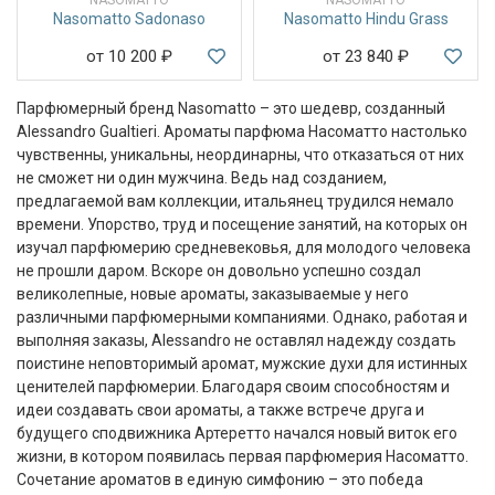
Nasomatto Sadonaso
Nasomatto Hindu Grass
от 10 200
₽
от 23 840
₽
Парфюмерный бренд Nasomatto – это шедевр, созданный
Alessandro Gualtieri. Ароматы парфюма Насоматто настолько
чувственны, уникальны, неординарны, что отказаться от них
не сможет ни один мужчина. Ведь над созданием,
предлагаемой вам коллекции, итальянец трудился немало
времени. Упорство, труд и посещение занятий, на которых он
изучал парфюмерию средневековья, для молодого человека
не прошли даром. Вскоре он довольно успешно создал
великолепные, новые ароматы, заказываемые у него
различными парфюмерными компаниями. Однако, работая и
выполняя заказы, Alessandro не оставлял надежду создать
поистине неповторимый аромат, мужские духи для истинных
ценителей парфюмерии. Благодаря своим способностям и
идеи создавать свои ароматы, а также встрече друга и
будущего сподвижника Артеретто начался новый виток его
жизни, в котором появилась первая парфюмерия Насоматто.
Сочетание ароматов в единую симфонию – это победа