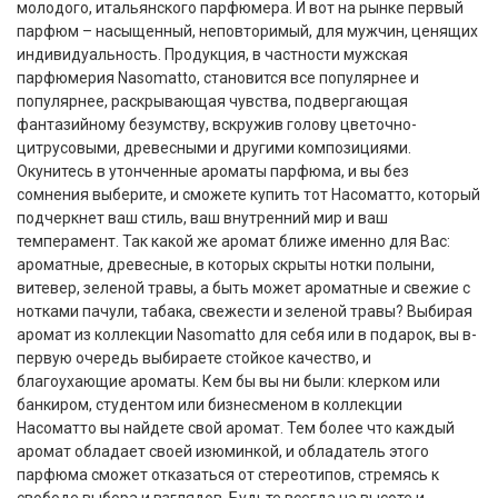
молодого, итальянского парфюмера. И вот на рынке первый
парфюм – насыщенный, неповторимый, для мужчин, ценящих
индивидуальность. Продукция, в частности мужская
парфюмерия Nasomatto, становится все популярнее и
популярнее, раскрывающая чувства, подвергающая
фантазийному безумству, вскружив голову цветочно-
цитрусовыми, древесными и другими композициями.
Окунитесь в утонченные ароматы парфюма, и вы без
сомнения выберите, и сможете купить тот Насоматто, который
подчеркнет ваш стиль, ваш внутренний мир и ваш
темперамент. Так какой же аромат ближе именно для Вас:
ароматные, древесные, в которых скрыты нотки полыни,
витевер, зеленой травы, а быть может ароматные и свежие с
нотками пачули, табака, свежести и зеленой травы? Выбирая
аромат из коллекции Nasomatto для себя или в подарок, вы в-
первую очередь выбираете стойкое качество, и
благоухающие ароматы. Кем бы вы ни были: клерком или
банкиром, студентом или бизнесменом в коллекции
Насоматто вы найдете свой аромат. Тем более что каждый
аромат обладает своей изюминкой, и обладатель этого
парфюма сможет отказаться от стереотипов, стремясь к