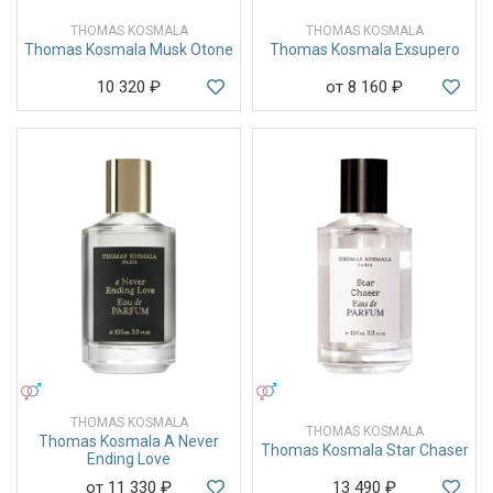
THOMAS KOSMALA
THOMAS KOSMALA
Thomas Kosmala Musk Otone
Thomas Kosmala Exsupero
10 320
₽
от 8 160
₽
УНИСЕКС
УНИСЕКС
THOMAS KOSMALA
THOMAS KOSMALA
Thomas Kosmala A Never
Thomas Kosmala Star Chaser
Ending Love
от 11 330
₽
13 490
₽