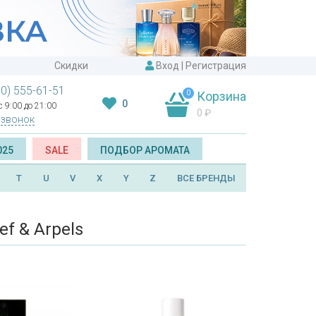
Скидки
Вход
|
Регистрация
00) 555-61-51
0
Корзина
0
 9:00 до 21:00
0
₽
 звонок
025
SALE
ПОДБОР АРОМАТА
T
U
V
X
Y
Z
ВСЕ БРЕНДЫ
f & Arpels