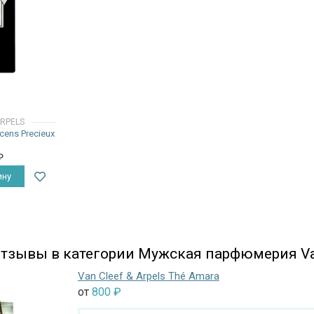
ARPELS
ncens Precieux
₽
ину
тзывы в категории Мужская парфюмерия Van 
Van Cleef & Arpels Thé Amara
от
800
₽