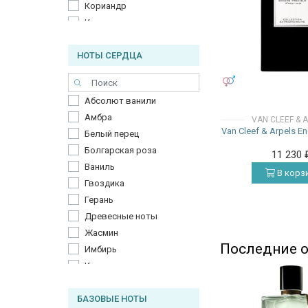
Кориандр
Корица
Лаванда
НОТЫ СЕРДЦА
Ладан
Лимон
УНИСЕКС
Мандарин
Абсолют ванили
Мирра
Амбра
VAN CLEEF & 
Морские ноты
Van Cleef & Arpels E
Белый перец
Мята
Болгарская роза
11 230
Нероли
Ваниль
Полынь
В корз
Гвоздика
Розмарин
Герань
Розовый перец
Древесные ноты
Специи
Жасмин
Табак
Последние о
Имбирь
Цитрусовые ноты
Кардамон
Чай
Кожа
Черный перец
БАЗОВЫЕ НОТЫ
Корень ириса