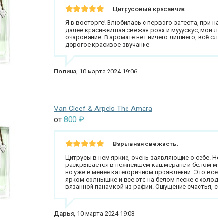
Цитрусовый красавчик
Я в восторге! Влюбилась с первого затеста, при 
далее красивейшая свежая роза и мууускус, мой 
очарование. В аромате нет ничего лишнего, всё сл
дорогое красивое звучание
Полина
,
10 марта 2024 19:06
Van Cleef & Arpels Thé Amara
от
800
₽
Взрывная свежесть.
Цитрусы в нем яркие, очень заявляющие о себе. Н
раскрывается в нежнейшем кашмеране и белом мус
но уже в менее категоричном проявлении. Это вс
ярком солнышке и все это на белом песке с холод
вязанной панамкой из рафии. Ощущение счастья, 
Дарья
,
10 марта 2024 19:03