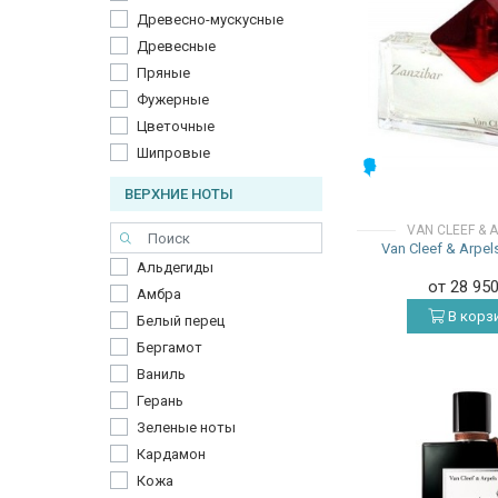
Древесно-мускусные
Древесные
Пряные
Фужерные
Цветочные
Шипровые
МУЖСКИЕ
ВЕРХНИЕ НОТЫ
VAN CLEEF & 
Van Cleef & Arpel
Альдегиды
от 28 95
Амбра
В корз
Белый перец
Бергамот
Ваниль
Герань
Зеленые ноты
Кардамон
Кожа