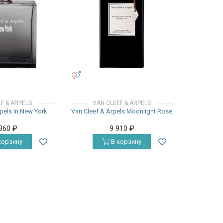
УНИСЕКС
F & ARPELS
VAN CLEEF & ARPELS
pels In New York
Van Cleef & Arpels Moonlight Rose
 360
₽
9 910
₽
корзину
В корзину