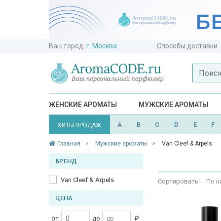
Ваш город:
г. Москва
Способы доставки
ЖЕНСКИЕ АРОМАТЫ
МУЖСКИЕ АРОМАТЫ
A
B
C
D
E
F
ХИТЫ ПРОДАЖ
Главная
Мужские ароматы
Van Cleef & Arpels
БРЕНД
Van Cleef & Arpels
Сортировать:
По н
ЦЕНА
от
до
₽