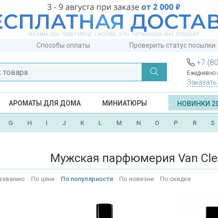
Способы оплаты
Проверить статус посылки
+7 (8
Ежедневно с
Заказать
АРОМАТЫ ДЛЯ ДОМА
МИНИАТЮРЫ
НОВИНКИ 2
G
H
I
J
K
L
M
N
O
P
R
S
Мужская парфюмерия Van Clee
азванию
По цене
По популярности
По новизне
По скидке