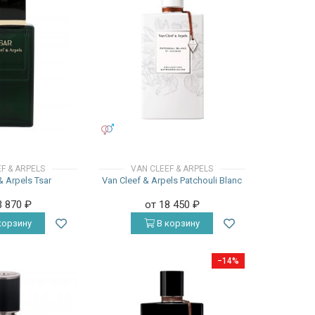
УНИСЕКС
F & ARPELS
VAN CLEEF & ARPELS
& Arpels Tsar
Van Cleef & Arpels Patchouli Blanc
3 870
₽
от 18 450
₽
корзину
В корзину
−14%