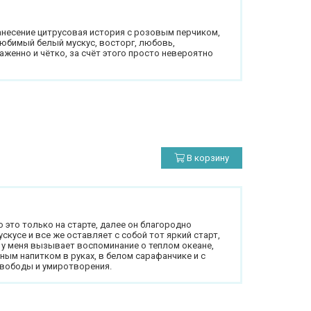
нанесение цитрусовая история с розовым перчиком,
любимый белый мускус, восторг, любовь,
аженно и чётко, за счёт этого просто невероятно
В корзину
о это только на старте, далее он благородно
кусе и все же оставляет с собой тот яркий старт,
е у меня вызывает воспоминание о теплом океане,
ным напитком в руках, в белом сарафанчике и с
свободы и умиротворения.