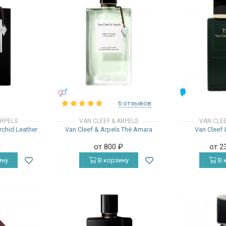
УНИСЕКС
МУЖСКИЕ
6 отзывов
ARPELS
VAN CLEEF & ARPELS
VAN CLEE
rchid Leather
Van Cleef & Arpels Thé Amara
Van Cleef 
₽
от 800
₽
от 2
ину
В корзину
В 