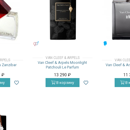
УНИСЕКС
МУЖСКИЕ
VAN CLEEF & ARPELS
ARPELS
VAN CLEE
Van Cleef & Arpels Moonlight
s Zanzibar
Van Cleef & Ar
Patchouli Le Parfum
0
₽
13 290
₽
11
ину
В корзину
В 