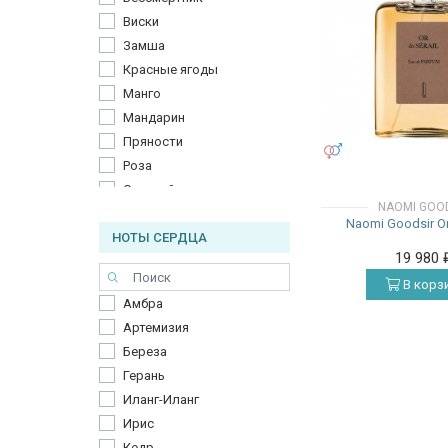
Виски
Замша
Красные ягоды
Манго
Мандарин
Пряности
УНИСЕКС
Роза
Сладкий апельсин
NAOMI GOO
Табак
Naomi Goodsir Or
НОТЫ СЕРДЦА
Цветочные ноты
19 980
Яблоко
В корз
Амбра
Артемизия
Береза
Герань
Иланг-Иланг
Ирис
Кедр