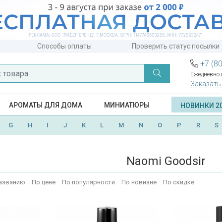
Способы оплаты
Проверить статус посылки
+7 (8
Ежедневно с
Заказать
АРОМАТЫ ДЛЯ ДОМА
МИНИАТЮРЫ
НОВИНКИ 2
G
H
I
J
K
L
M
N
O
P
R
S
Naomi Goodsir
азванию
По цене
По популярности
По новизне
По скидке