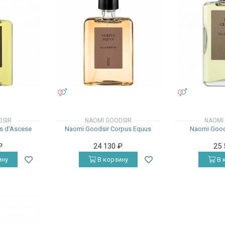
УНИСЕКС
УНИСЕКС
DSIR
NAOMI GOODSIR
NAOMI
s d'Ascese
Naomi Goodsir Corpus Equus
Naomi Goods
₽
24 130
₽
25
ину
В корзину
В 