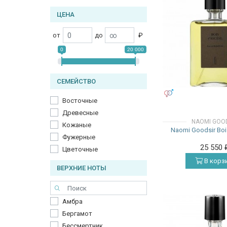
ЦЕНА
от
до
₽
0
20 000
СЕМЕЙСТВО
УНИСЕКС
Восточные
Древесные
NAOMI GOO
Кожаные
Naomi Goodsir Boi
Фужерные
25 550
Цветочные
В корз
ВЕРХНИЕ НОТЫ
Амбра
Бергамот
Бессмертник