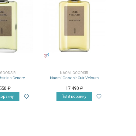
УНИСЕКС
 GOODSIR
NAOMI GOODSIR
ir Iris Cendre
Naomi Goodsir Cuir Velours
 550
₽
17 490
₽
корзину
В корзину