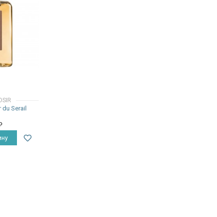
DSIR
 du Serail
₽
ину