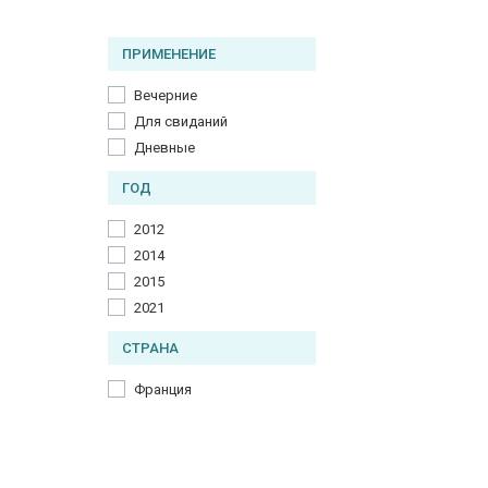
Пачули
Пчелиный воск
ПРИМЕНЕНИЕ
Табак
Вечерние
Для свиданий
Дневные
ГОД
2012
2014
2015
2021
СТРАНА
Франция