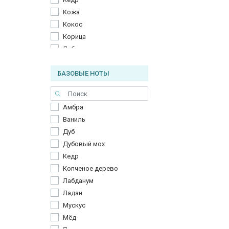
Кожа
Кокос
Корица
Лабданум
Ладан
БАЗОВЫЕ НОТЫ
Мате
Ром
Табак
Амбра
Фиалка
Ваниль
Шалфей
Дуб
Дубовый мох
Кедр
Копченое дерево
Лабданум
Ладан
Мускус
Мёд