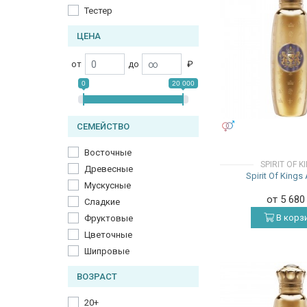
Тестер
ЦЕНА
от
до
₽
0
20 000
УНИСЕКС
СЕМЕЙСТВО
Восточные
SPIRIT OF K
Древесные
Spirit Of King
Мускусные
от 5 68
Сладкие
В корз
Фруктовые
Цветочные
Шипровые
ВОЗРАСТ
20+