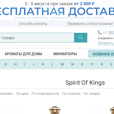
Способы оплаты
Проверить статус посылки
+7 (8
Ежедневно с
Заказать
АРОМАТЫ ДЛЯ ДОМА
МИНИАТЮРЫ
НОВИНКИ 2
G
H
I
J
K
L
M
N
O
P
R
S
Spirit Of Kings
азванию
По цене
По популярности
По новизне
По скидке