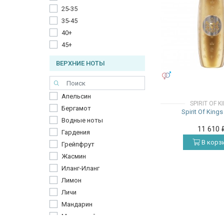
25-35
35-45
40+
45+
ВЕРХНИЕ НОТЫ
УНИСЕКС
Апельсин
SPIRIT OF K
Бергамот
Spirit Of Kings
Водные ноты
11 610
Гардения
В корз
Грейпфрут
Жасмин
Иланг-Иланг
Лимон
Личи
Мандарин
Мускатный орех