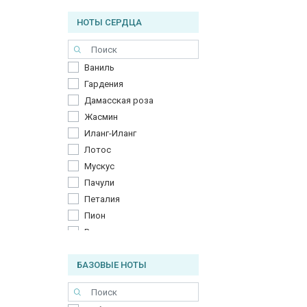
Персик
НОТЫ СЕРДЦА
Ревень
Тоффи
Трюфель
Ваниль
Черная смородина
Гардения
Дамасская роза
Жасмин
Иланг-Иланг
Лотос
Мускус
Пачули
Петалия
Пион
Роза
Сахар
БАЗОВЫЕ НОТЫ
Специи
Турецкая роза
Фиалка