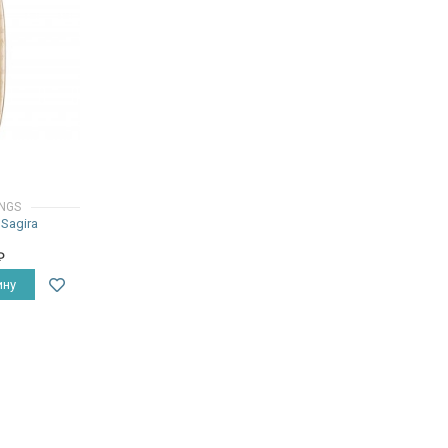
INGS
 Sagira
₽
ину