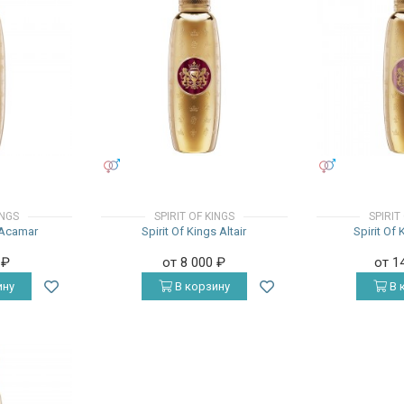
УНИСЕКС
УНИСЕКС
INGS
SPIRIT OF KINGS
SPIRIT
s Acamar
Spirit Of Kings Altair
Spirit Of
0
₽
от 8 000
₽
от 1
ину
В корзину
В 