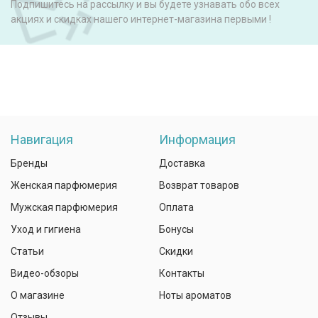
Подпишитесь на рассылку и вы будете узнавать обо всех
акциях и скидках нашего интернет-магазина первыми !
Навигация
Информация
Бренды
Доставка
Женская парфюмерия
Возврат товаров
Мужская парфюмерия
Оплата
Уход и гигиена
Бонусы
Статьи
Скидки
Видео-обзоры
Контакты
О магазине
Ноты ароматов
Отзывы