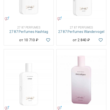
УНИСЕКС
УНИСЕКС
27 87 PERFUMES
27 87 PERFUMES
27 87 Perfumes Hashtag
27 87 Perfumes Wandervogel
от 10 710
₽
от 2 840
₽
УНИСЕКС
УНИСЕКС