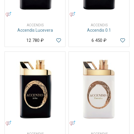
УНИСЕКС
УНИСЕКС
ACCENDIS
ACCENDIS
Accendis Lucevera
Accendis 0.1
12 780
₽
6 450
₽
УНИСЕКС
УНИСЕКС
ACCENDIS
ACCENDIS