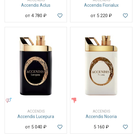
Accendis Aclus
Accendis Fiorialux
от 4 780
₽
от 5 220
₽
УНИСЕКС
ЖЕНСКИЕ
ACCENDIS
ACCENDIS
Accendis Lucepura
Accendis Nooria
от 5 040
₽
5 160
₽