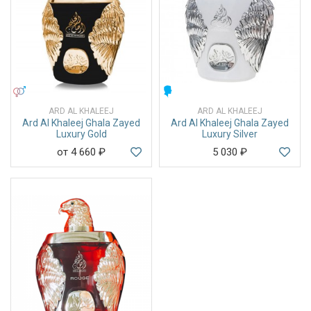
УНИСЕКС
МУЖСКИЕ
ARD AL KHALEEJ
ARD AL KHALEEJ
Ard Al Khaleej Ghala Zayed
Ard Al Khaleej Ghala Zayed
Luxury Gold
Luxury Silver
от 4 660
₽
5 030
₽