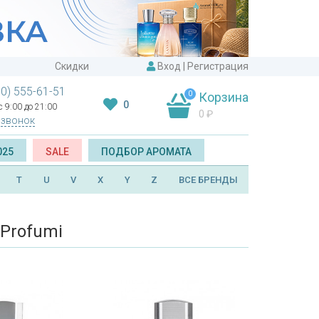
Скидки
Вход
|
Регистрация
00) 555-61-51
0
Корзина
0
 9:00 до 21:00
0
₽
 звонок
025
SALE
ПОДБОР АРОМАТА
T
U
V
X
Y
Z
ВСЕ БРЕНДЫ
Profumi