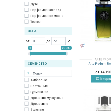
Духи
Парфюмерная вода
Парфюмерное масло
Тестер
ЦЕНА
от
до
₽
УНИСЕКС
0
20 000
ARTE PROF
Arte Profumi Ro
СЕМЕЙСТВО
от 14 19
В корз
Амбровые
Восточные
Гурманские
Древесно-мускусные
Древесные
Зеленые