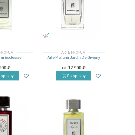
УНИСЕКС
PROFUMI
ARTE PROFUMI
mi Ecclesiae
Arte Profumi Jardin De Giverny
 900
₽
от 12 900
₽
корзину
В корзину