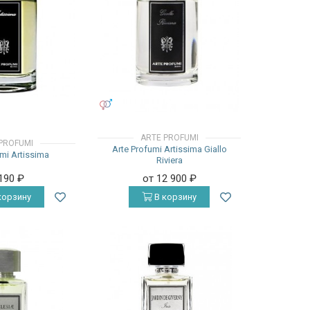
УНИСЕКС
ARTE PROFUMI
PROFUMI
Arte Profumi Artissima Giallo
mi Artissima
Riviera
 190
₽
от 12 900
₽
корзину
В корзину