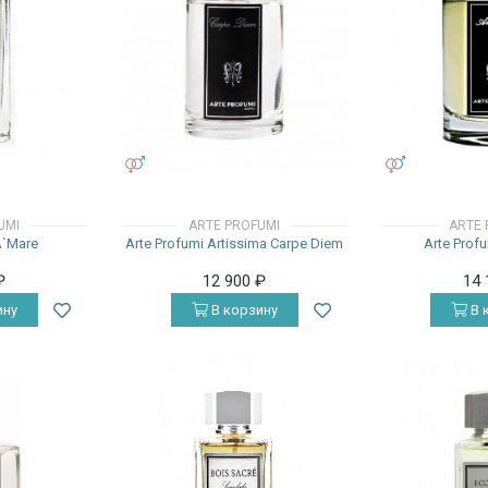
УНИСЕКС
УНИСЕКС
UMI
ARTE PROFUMI
ARTE 
A`Mare
Arte Profumi Artissima Carpe Diem
Arte Profu
₽
12 900
₽
14
ину
В корзину
В 