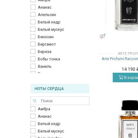
Ананас
Апельсин
Белый кедр
Белый мускус
УНИСЕКС
Бензоин
Бергамот
Береза
ARTE PROF
Arte Profumi Raccont
Бобы тонка
Ваниль
14 190
Ветивер
В корз
Гальбанум
НОТЫ СЕРДЦА
Гвоздика
Гелиотроп
Гиацинт
Амбра
Горький апельсин
Ананас
Груша
Белый кедр
Дубовый мох
Белый мускус
Дым