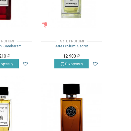
ЖЕНСКИЕ
PROFUMI
ARTE PROFUMI
umi Samharam
Arte Profumi Secret
 210
₽
12 900
₽
корзину
В корзину