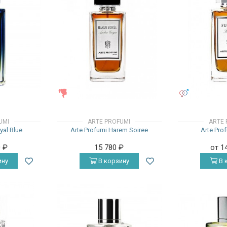
ЖЕНСКИЕ
УНИСЕКС
UMI
ARTE PROFUMI
ARTE 
yal Blue
Arte Profumi Harem Soiree
Arte Pro
0
₽
15 780
₽
от 1
ину
В корзину
В 