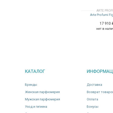
Элеми
Сахарный тростник
ARTE PROF
Юдзу
Серая амбра
Arte Profumi F
Яблоко
Табак
Тиаре
17 910
нет в нали
Тмин
Уд
Фиалка
Черный перец
Шоколад
Элеми
Юдзу
КАТАЛОГ
ИНФОРМАЦ
Яблоко
Бренды
Доставка
Женская парфюмерия
Возврат товаро
Мужская парфюмерия
Оплата
Уход и гигиена
Бонусы