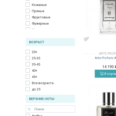
Кожаные
Пряные
Фруктовые
Фужерные
Цветочные
Цитрусовые
УНИСЕКС
ВОЗРАСТ
20+
ARTE PROF
Arte Profumi 
25-35
35-45
14 190
40+
В корз
45+
Все возраста
до 25
ВЕРХНИЕ НОТЫ
Амбра