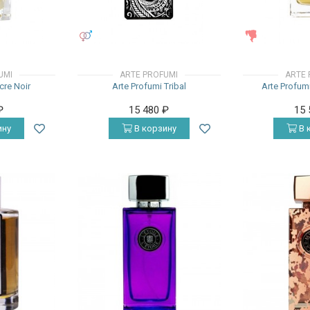
УНИСЕКС
ЖЕНСКИЕ
UMI
ARTE PROFUMI
ARTE 
cre Noir
Arte Profumi Tribal
Arte Profum
₽
15 480
₽
15
ину
В корзину
В 