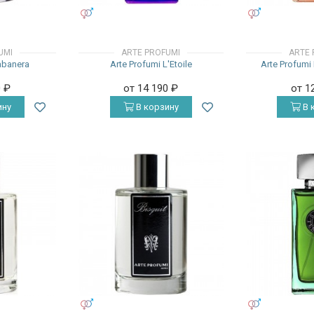
УНИСЕКС
УНИСЕКС
UMI
ARTE PROFUMI
ARTE 
abanera
Arte Profumi L'Etoile
Arte Profumi
0
₽
от 14 190
₽
от 1
ину
В корзину
В 
УНИСЕКС
УНИСЕКС