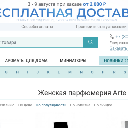
Способы оплаты
Проверить статус посылки
+7 (8
Ежедневно с
Заказать
АРОМАТЫ ДЛЯ ДОМА
МИНИАТЮРЫ
НОВИНКИ 2
G
H
I
J
K
L
M
N
O
P
R
S
Женская парфюмерия Arte 
азванию
По цене
По популярности
По новизне
По скидке