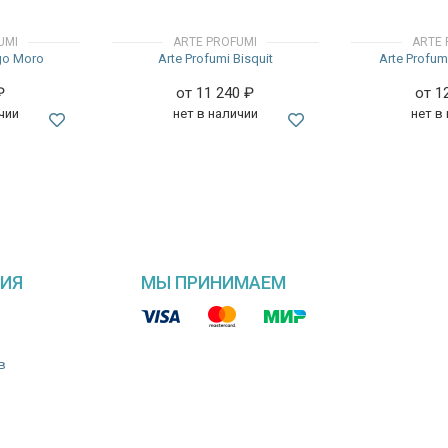
UMI
ARTE PROFUMI
ARTE 
igo Moro
Arte Profumi Bisquit
Arte Profum
₽
от 11 240
₽
от 1
чии
нет в наличии
нет в
ИЯ
МЫ ПРИНИМАЕМ
в