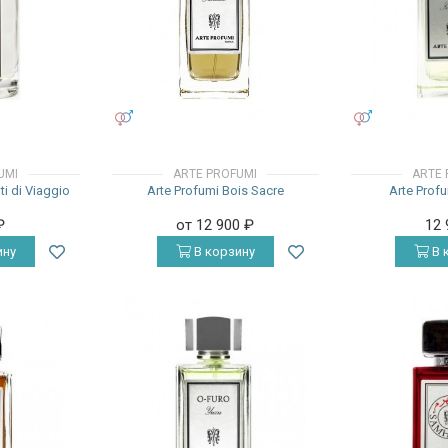
УНИСЕКС
УНИСЕКС
UMI
ARTE PROFUMI
ARTE 
i di Viaggio
Arte Profumi Bois Sacre
Arte Profu
₽
от 12 900
₽
12
ину
В корзину
В 