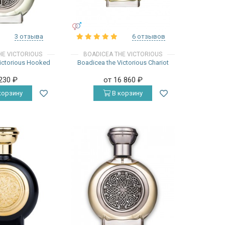
УНИСЕКС
3 отзыва
6 отзывов
HE VICTORIOUS
BOADICEA THE VICTORIOUS
ictorious Hooked
Boadicea the Victorious Chariot
 230
₽
от 16 860
₽
корзину
В корзину