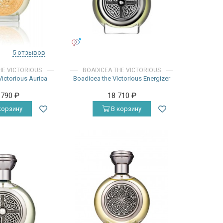
УНИСЕКС
5 отзывов
HE VICTORIOUS
BOADICEA THE VICTORIOUS
ictorious Aurica
Boadicea the Victorious Energizer
 790
₽
18 710
₽
корзину
В корзину