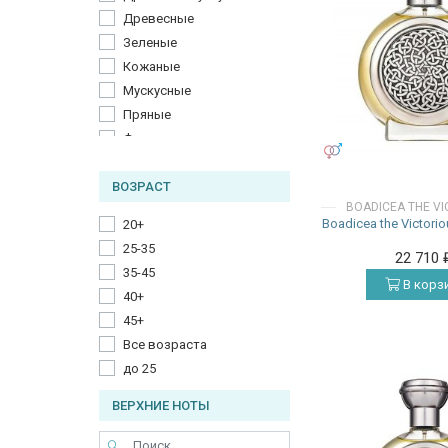
Древесные
Зеленые
Кожаные
Мускусные
Пряные
Фруктовые
УНИСЕКС
Фужерные
ВОЗРАСТ
Цветочные
BOADICEA THE V
Цитрусовые
Boadicea the Victori
20+
Шипровые
25-35
22 710
35-45
В корз
40+
45+
Все возраста
до 25
ВЕРХНИЕ НОТЫ