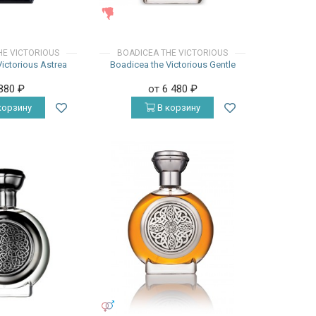
ЖЕНСКИЕ
HE VICTORIOUS
BOADICEA THE VICTORIOUS
ictorious Astrea
Boadicea the Victorious Gentle
 880
₽
от 6 480
₽
корзину
В корзину
УНИСЕКС