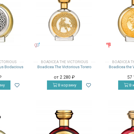
УНИСЕКС
ЖЕНСКИЕ
ICTORIOUS
BOADICEA THE VICTORIOUS
BOADICEA T
ous Bodacious
Boadicea The Victorious Torero
Boadicea the V
₽
от 2 280
₽
57
ину
В корзину
В 