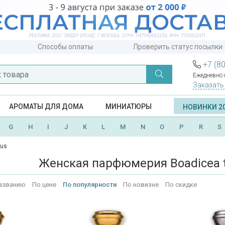
Способы оплаты
Проверить статус посылки
+7 (8
Ежедневно с
Заказать
АРОМАТЫ ДЛЯ ДОМА
МИНИАТЮРЫ
НОВИНКИ 2
G
H
I
J
K
L
M
N
O
P
R
S
ous
Женская парфюмерия Boadicea th
азванию
По цене
По популярности
По новизне
По скидке