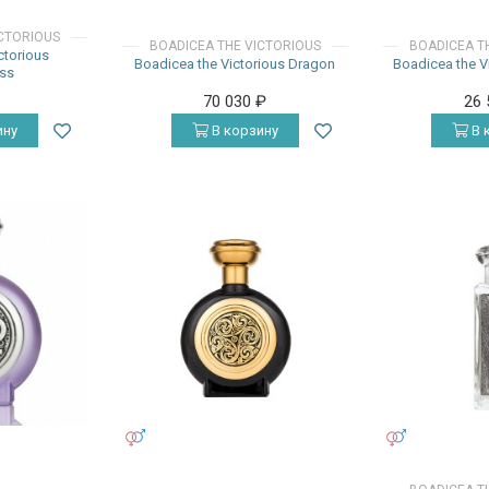
ICTORIOUS
BOADICEA THE VICTORIOUS
BOADICEA T
ctorious
Boadicea the Victorious Dragon
Boadicea the V
ss
70 030
₽
26
ину
В корзину
В 
УНИСЕКС
УНИСЕКС