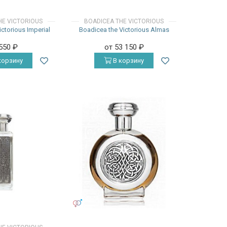
HE VICTORIOUS
BOADICEA THE VICTORIOUS
ictorious Imperial
Boadicea the Victorious Almas
 550
₽
от 53 150
₽
корзину
В корзину
УНИСЕКС