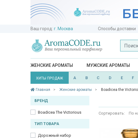
Ваш город:
г. Москва
Способы доставки
ЖЕНСКИЕ АРОМАТЫ
МУЖСКИЕ АРОМАТЫ
A
B
C
D
E
F
ХИТЫ ПРОДАЖ
Главная
Женские ароматы
Boadicea the Victori
БРЕНД
Boadicea The Victorious
Сортировать:
По н
ТИП ТОВАРА
Дорожный набор