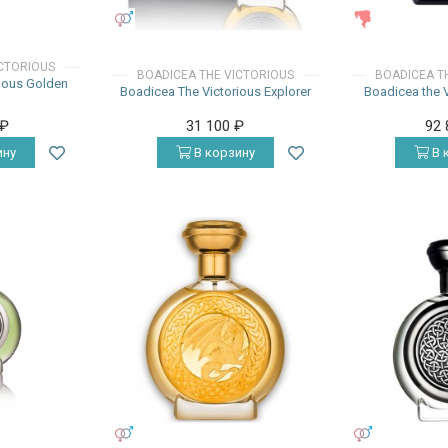
УНИСЕКС
ЖЕНСКИЕ
ICTORIOUS
BOADICEA THE VICTORIOUS
BOADICEA T
rious Golden
Boadicea The Victorious Explorer
Boadicea the V
₽
31 100
₽
92
ину
В корзину
В 
УНИСЕКС
УНИСЕКС