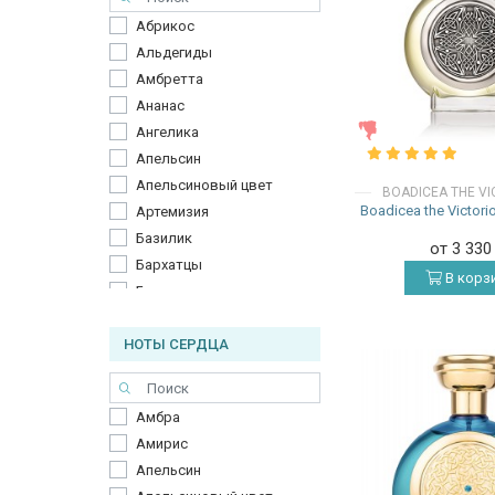
Абрикос
Альдегиды
Амбретта
Ананас
ЖЕНСКИЕ
Ангелика
Апельсин
Апельсиновый цвет
BOADICEA THE V
Boadicea the Victor
Артемизия
Базилик
от 3 33
Бархатцы
В корз
Бергамот
Береза
НОТЫ СЕРДЦА
Болгарская роза
Виски
Вишня
Амбра
Гальбанум
Амирис
Гвоздика
Апельсин
Герань