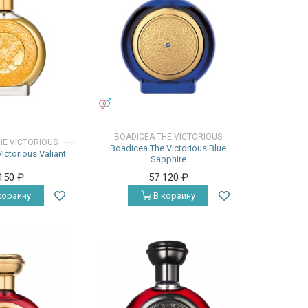
УНИСЕКС
BOADICEA THE VICTORIOUS
HE VICTORIOUS
Boadicea The Victorious Blue
ictorious Valiant
Sapphire
 150
₽
57 120
₽
корзину
В корзину