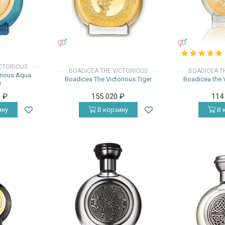
УНИСЕКС
УНИСЕКС
ICTORIOUS
BOADICEA THE VICTORIOUS
BOADICEA T
orious Aqua
Boadicea The Victorious Tiger
Boadicea the V
e
0
₽
155 020
₽
114
ину
В корзину
В 