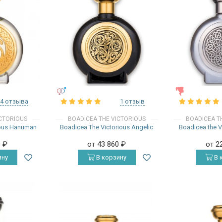
УНИСЕКС
ЖЕНСКИЕ
4 отзыва
1 отзыв
ICTORIOUS
BOADICEA THE VICTORIOUS
BOADICEA T
ious Hanuman
Boadicea The Victorious Angelic
Boadicea the V
0
₽
от 43 860
₽
от 2
ину
В корзину
В 