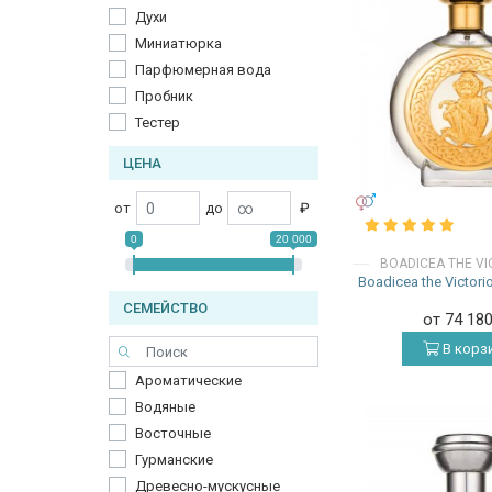
Духи
Миниатюрка
Парфюмерная вода
Пробник
Тестер
ЦЕНА
УНИСЕКС
от
до
₽
0
20 000
BOADICEA THE V
Boadicea the Victor
СЕМЕЙСТВО
от 74 18
В корз
Ароматические
Водяные
Восточные
Гурманские
Древесно-мускусные