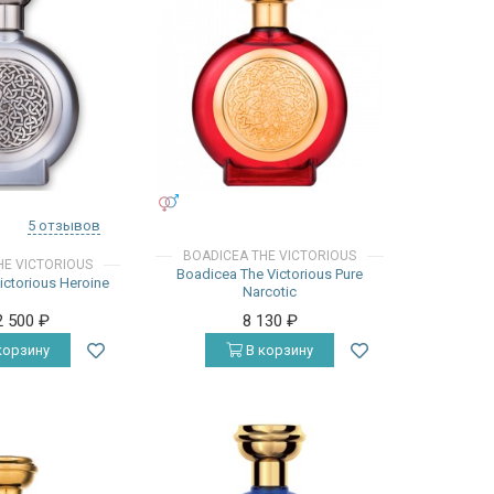
УНИСЕКС
5 отзывов
BOADICEA THE VICTORIOUS
HE VICTORIOUS
Boadicea The Victorious Pure
ictorious Heroine
Narcotic
2 500
₽
8 130
₽
корзину
В корзину