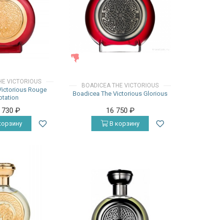
ЖЕНСКИЕ
HE VICTORIOUS
BOADICEA THE VICTORIOUS
Victorious Rouge
Boadicea The Victorious Glorious
tation
2 730
₽
16 750
₽
корзину
В корзину