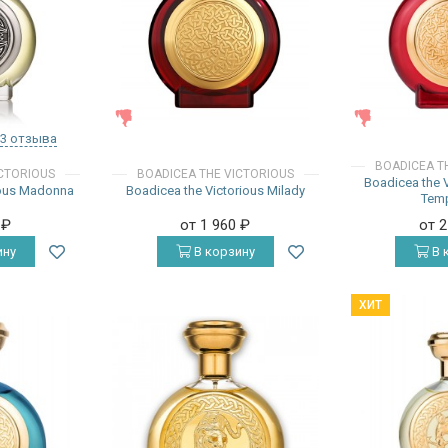
ЖЕНСКИЕ
ЖЕНСКИЕ
3 отзыва
BOADICEA T
ICTORIOUS
BOADICEA THE VICTORIOUS
Boadicea the 
ious Madonna
Boadicea the Victorious Milady
Temp
0
₽
от 1 960
₽
от 
ину
В корзину
В 
ХИТ