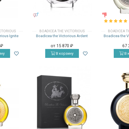
УНИСЕКС
ЖЕНСКИЕ
ICTORIOUS
BOADICEA THE VICTORIOUS
BOADICEA T
ious Ignite
Boadicea the Victorious Ardent
Boadicea the V
0
₽
от 15 870
₽
67
ину
В корзину
В 