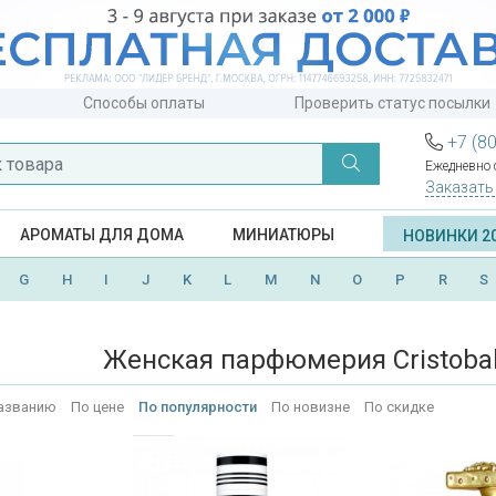
Способы оплаты
Проверить статус посылки
+7 (8
Ежедневно с
Заказать
АРОМАТЫ ДЛЯ ДОМА
МИНИАТЮРЫ
НОВИНКИ 2
G
H
I
J
K
L
M
N
O
P
R
S
Женская парфюмерия Cristobal
азванию
По цене
По популярности
По новизне
По скидке