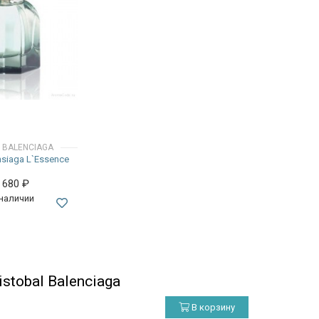
 BALENCIAGA
nsiaga L`Essence
5 680
₽
 наличии
tobal Balenciaga
В корзину