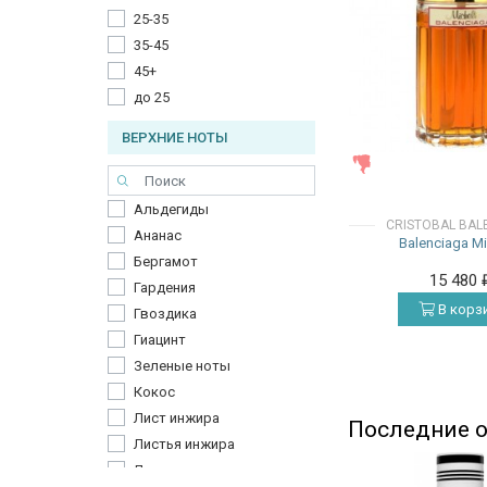
25-35
35-45
45+
до 25
ВЕРХНИЕ НОТЫ
ЖЕНСКИЕ
Альдегиды
CRISTOBAL BAL
Ананас
Balenciaga Mi
Бергамот
15 480
Гардения
В корз
Гвоздика
Гиацинт
Зеленые ноты
Кокос
Лист инжира
Последние о
Листья инжира
Личи