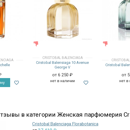
ЖЕНСКИЕ
ЖЕНСКИЕ
CRISTOBAL BALENCIAGA
ENCIAGA
CRISTOBAL
Cristobal Balensiaga 10 Avenue
chelle
Cristobal Bale
George V
₽
от 6 250
₽
от 
нет в наличии
нет в
ину
тзывы в категории Женская парфюмерия Cris
Cristobal Balenciaga Florabotanica