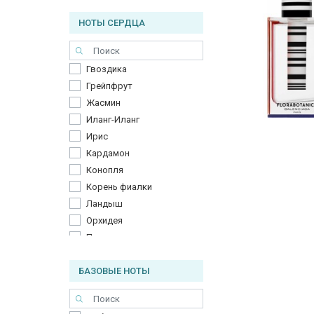
Мандарин
НОТЫ СЕРДЦА
Мята
Персик
Померанец
Гвоздика
Ром
Грейпфрут
Сухофрукты
Жасмин
Фиалка
Иланг-Иланг
Цветочные ноты
Ирис
Кардамон
Конопля
Корень фиалки
Ландыш
Орхидея
Пачули
Перец
БАЗОВЫЕ НОТЫ
Пион
Роза
Тубероза