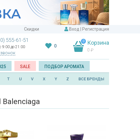
Скидки
Вход
|
Регистрация
00) 555-61-51
0
Корзина
0
 9:00 до 21:00
0
₽
 звонок
025
SALE
ПОДБОР АРОМАТА
T
U
V
X
Y
Z
ВСЕ БРЕНДЫ
 Balenciaga