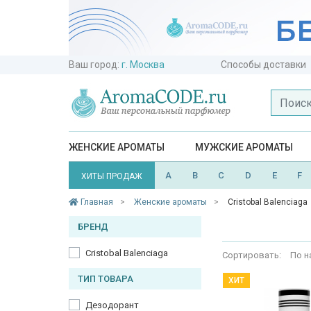
Ваш город:
г. Москва
Способы доставки
ЖЕНСКИЕ АРОМАТЫ
МУЖСКИЕ АРОМАТЫ
A
B
C
D
E
F
ХИТЫ ПРОДАЖ
Главная
Женские ароматы
Cristobal Balenciaga
БРЕНД
Cristobal Balenciaga
Сортировать:
По н
ТИП ТОВАРА
ХИТ
Дезодорант