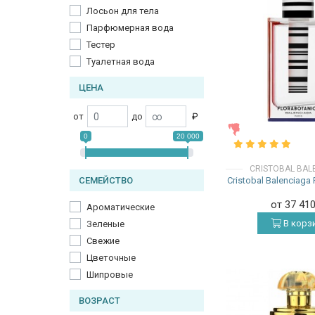
Лосьон для тела
Парфюмерная вода
Тестер
Туалетная вода
ЦЕНА
от
до
₽
ЖЕНСКИЕ
0
20 000
CRISTOBAL BAL
Cristobal Balenciaga
СЕМЕЙСТВО
от 37 41
Ароматические
В корз
Зеленые
Свежие
Цветочные
Шипровые
ВОЗРАСТ