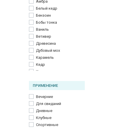
Амбра
Фрезия
Белый кедр
Цветок гвоздики
Бензоин
Цикламен
Бобы тонка
Ваниль
Ветивер
Древесина
Дубовый мох
Карамель
Кедр
Кожа
Кокос
ПРИМЕНЕНИЕ
Корень фиалки
Мускус
Вечерние
Ноты свежести
Для свиданий
Пачули
Дневные
Пчелиный воск
Клубные
Сандал
Спортивные
Сандаловое дерево