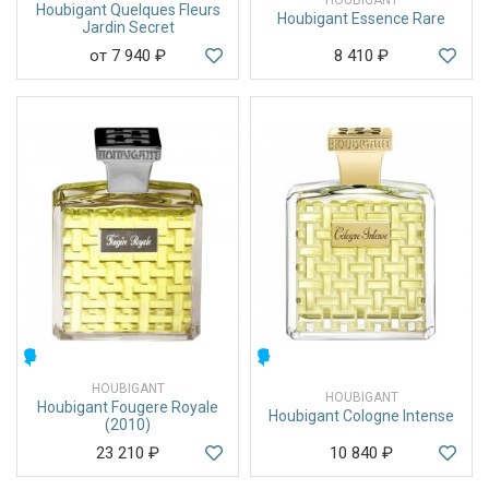
Houbigant Quelques Fleurs
Houbigant Essence Rare
Jardin Secret
от 7 940
₽
8 410
₽
МУЖСКИЕ
МУЖСКИЕ
HOUBIGANT
HOUBIGANT
Houbigant Fougere Royale
Houbigant Cologne Intense
(2010)
23 210
₽
10 840
₽