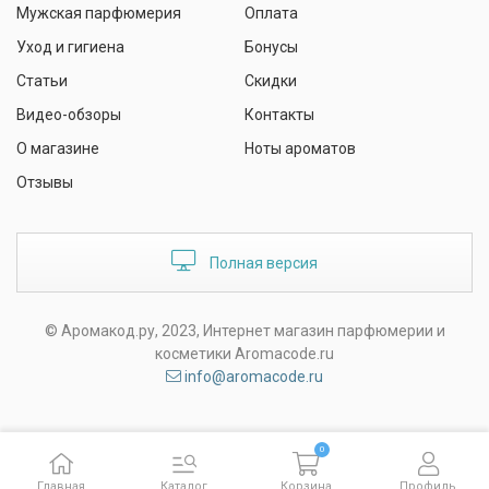
Мужская парфюмерия
Оплата
Уход и гигиена
Бонусы
Статьи
Скидки
Видео-обзоры
Контакты
О магазине
Ноты ароматов
Отзывы
Полная версия
© Аромакод.ру, 2023, Интернет магазин парфюмерии и
косметики Aromacode.ru
info@aromacode.ru
0
Главная
Каталог
Корзина
Профиль