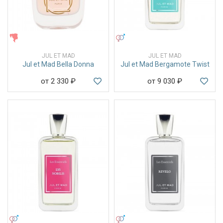
ЖЕНСКИЕ
УНИСЕКС
JUL ET MAD
JUL ET MAD
Jul et Mad Bella Donna
Jul et Mad Bergamote Twist
от 2 330
₽
от 9 030
₽
УНИСЕКС
УНИСЕКС