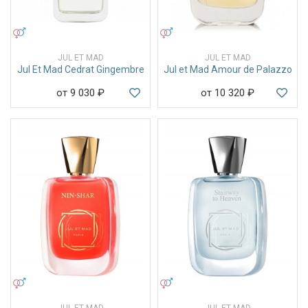
УНИСЕКС
УНИСЕКС
JUL ET MAD
JUL ET MAD
Jul Et Mad Cedrat Gingembre
Jul et Mad Amour de Palazzo
от 9 030
₽
от 10 320
₽
УНИСЕКС
УНИСЕКС
JUL ET MAD
JUL ET MAD