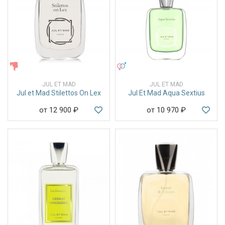
ЖЕНСКИЕ
УНИСЕКС
JUL ET MAD
JUL ET MAD
Jul et Mad Stilettos On Lex
Jul Et Mad Aqua Sextius
от 12 900
₽
от 10 970
₽