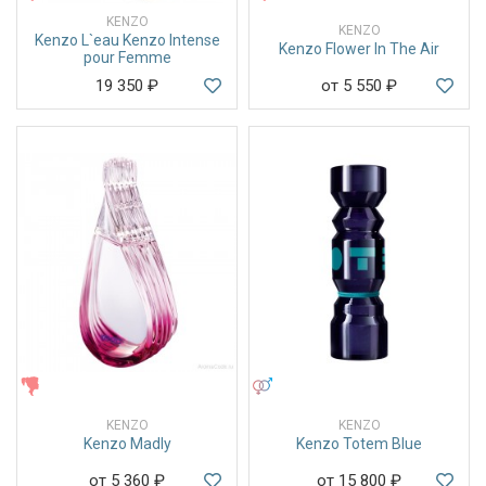
KENZO
KENZO
Kenzo L`eau Kenzo Intense
Kenzo Flower In The Air
pour Femme
19 350
₽
от 5 550
₽
ЖЕНСКИЕ
УНИСЕКС
KENZO
KENZO
Kenzo Madly
Kenzo Totem Blue
от 5 360
₽
от 15 800
₽