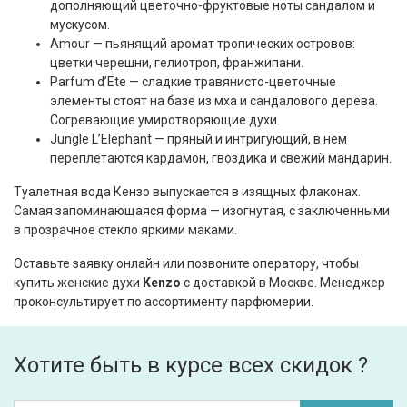
дополняющий цветочно-фруктовые ноты сандалом и
мускусом.
Amour — пьянящий аромат тропических островов:
цветки черешни, гелиотроп, франжипани.
Parfum d’Ete — сладкие травянисто-цветочные
элементы стоят на базе из мха и сандалового дерева.
Согревающие умиротворяющие духи.
Jungle L’Elephant — пряный и интригующий, в нем
переплетаются кардамон, гвоздика и свежий мандарин.
Туалетная вода Кензо выпускается в изящных флаконах.
Самая запоминающаяся форма — изогнутая, с заключенными
в прозрачное стекло яркими маками.
Оставьте заявку онлайн или позвоните оператору, чтобы
купить женские духи
K
enzo
с доставкой в Москве. Менеджер
проконсультирует по ассортименту парфюмерии.
Хотите быть в курсе всех скидок ?