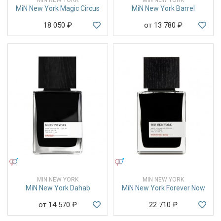
MiN New York Magic Circus
MiN New York Barrel
18 050
₽
от 13 780
₽
УНИСЕКС
УНИСЕКС
MIN NEW YORK
MIN NEW YORK
MiN New York Dahab
MiN New York Forever Now
от 14 570
₽
22 710
₽