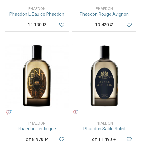
PHAEDON
PHAEDON
Phaedon L`Eau de Phaedon
Phaedon Rouge Avignon
12 130
₽
13 420
₽
УНИСЕКС
УНИСЕКС
PHAEDON
PHAEDON
Phaedon Lentisque
Phaedon Sable Soleil
от 8 970
₽
от 11 490
₽