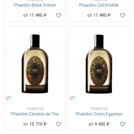
Phaedon Black Vetiver
Phaedon Ciel Imobile
от 11 490
₽
от 11 490
₽
УНИСЕКС
УНИСЕКС
PHAEDON
PHAEDON
Phaedon Cendres de The
Phaedon Coton Egyptien
от 10 710
₽
от 9 430
₽