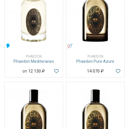
МУЖСКИЕ
УНИСЕКС
PHAEDON
PHAEDON
Phaedon Mediteraneo
Phaedon Pure Azure
от 12 130
₽
14 070
₽