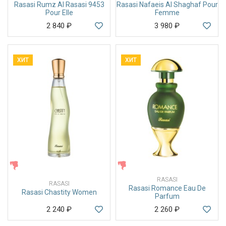
Rasasi Rumz Al Rasasi 9453
Rasasi Nafaeis Al Shaghaf Pour
Pour Elle
Femme
2 840
₽
3 980
₽
ХИТ
ХИТ
ЖЕНСКИЕ
ЖЕНСКИЕ
RASASI
RASASI
Rasasi Romance Eau De
Rasasi Chastity Women
Parfum
2 240
₽
2 260
₽