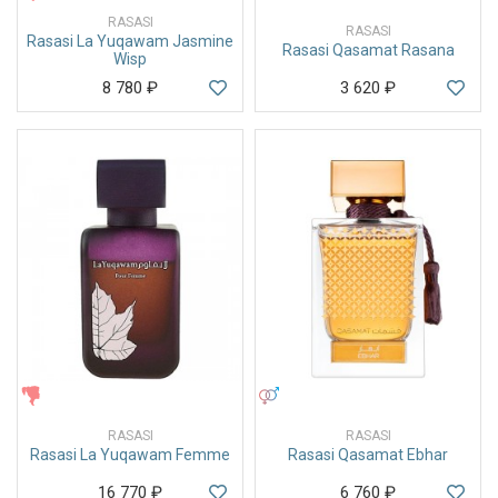
RASASI
RASASI
Rasasi La Yuqawam Jasmine
Rasasi Qasamat Rasana
Wisp
8 780
₽
3 620
₽
ЖЕНСКИЕ
УНИСЕКС
RASASI
RASASI
Rasasi La Yuqawam Femme
Rasasi Qasamat Ebhar
16 770
₽
6 760
₽