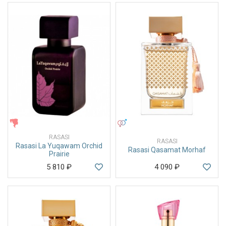
ЖЕНСКИЕ
УНИСЕКС
RASASI
RASASI
Rasasi La Yuqawam Orchid
Rasasi Qasamat Morhaf
Prairie
5 810
₽
4 090
₽