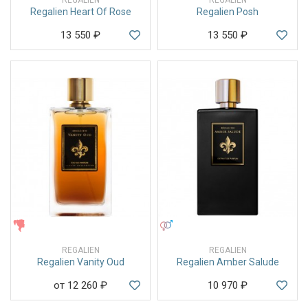
Regalien Heart Of Rose
Regalien Posh
13 550
₽
13 550
₽
ЖЕНСКИЕ
УНИСЕКС
REGALIEN
REGALIEN
Regalien Vanity Oud
Regalien Amber Salude
от 12 260
₽
10 970
₽