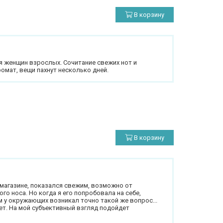
В корзину
 женщин взрослых. Сочитание свежих нот и
ромат, вещи пахнут несколько дней.
В корзину
магазине, показался свежим, возможно от
о носа. Но когда я его попробовала на себе,
 у окружающих возникал точно такой же вопрос...
ет. На мой субъективный взгляд подойдет