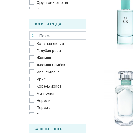
Фруктовые ноты
Цитрусы
Черная смородина
НОТЫ СЕРДЦА
Водяная лилия
Голубая роза
Жасмин
Жасмин Самбак
Иланг-Иланг
Ирис
Корень ириса
Магнолия
Нероли
Персик
Роза
Сирень
БАЗОВЫЕ НОТЫ
Тубероза