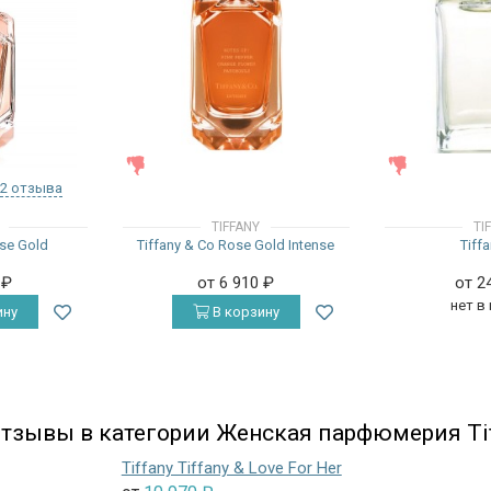
ЖЕНСКИЕ
ЖЕНСКИЕ
2 отзыва
TIFFANY
TI
ose Gold
Tiffany & Co Rose Gold Intense
Tiff
0
₽
от 6 910
₽
от 2
нет в
ину
В корзину
тзывы в категории Женская парфюмерия Ti
Tiffany Tiffany & Love For Her