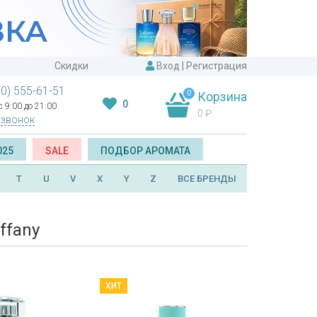
Скидки
Вход
|
Регистрация
00) 555-61-51
0
Корзина
0
 9:00 до 21:00
0
₽
 звонок
025
SALE
ПОДБОР АРОМАТА
T
U
V
X
Y
Z
ВСЕ БРЕНДЫ
ffany
ХИТ