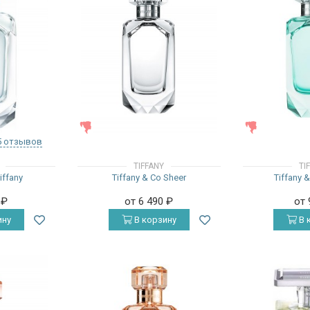
ЖЕНСКИЕ
ЖЕНСКИЕ
5 отзывов
TIFFANY
TI
iffany
Tiffany & Co Sheer
Tiffany 
0
₽
от 6 490
₽
от
ину
В корзину
В 