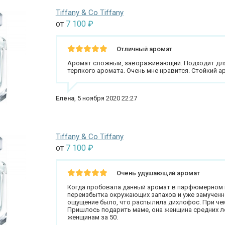
Tiffany & Co Tiffany
от
7 100
₽
Отличный аромат
Аромат сложный, завораживающий. Подходит для
терпкого аромата. Очень мне нравится. Стойкий а
Елена
,
5 ноября 2020 22:27
Tiffany & Co Tiffany
от
7 100
₽
Очень удушающий аромат
Когда пробовала данный аромат в парфюмерном 
переизбытка окружающих запахов и уже замученног
ощущение было, что распылила дихлофос. При чем
Пришлось подарить маме, она женщина средних л
женщинам за 50.