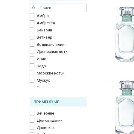
Турецкая роза
Цветок апельсина
Амбра
Черная смородина
Амбретта
Бензоин
Ветивер
Водяная лилия
Древесные ноты
Ирис
Кедр
Морские ноты
Мускус
Пачули
Сахар
ПРИМЕНЕНИЕ
Секвойя
Вечерние
Для свиданий
Дневные