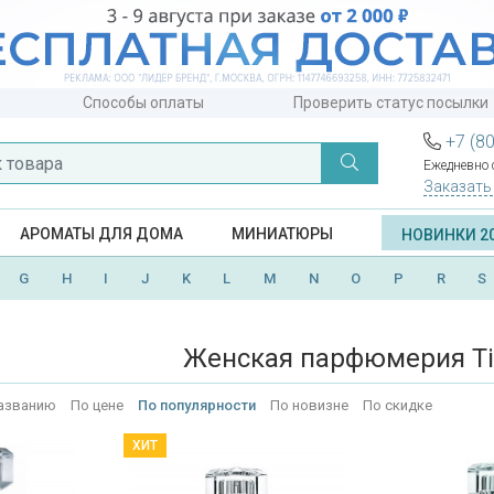
Способы оплаты
Проверить статус посылки
+7 (8
Ежедневно с
Заказать
АРОМАТЫ ДЛЯ ДОМА
МИНИАТЮРЫ
НОВИНКИ 2
G
H
I
J
K
L
M
N
O
P
R
S
Женская парфюмерия Ti
азванию
По цене
По популярности
По новизне
По скидке
ХИТ