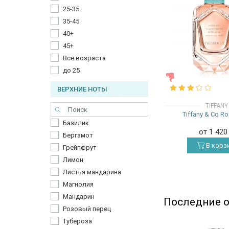
25-35
35-45
40+
45+
Все возраста
до 25
ЖЕНСКИЕ
ВЕРХНИЕ НОТЫ
TIFFANY
Tiffany & Co R
Базилик
от 1 42
Бергамот
В корз
Грейпфрут
Лимон
Листья мандарина
Магнолия
Мандарин
Последние о
Розовый перец
Тубероза