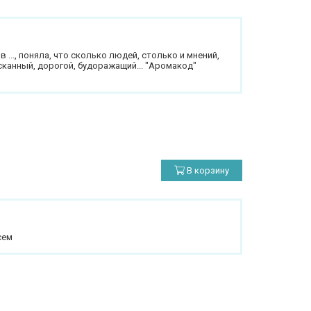
..., поняла, что сколько людей, столько и мнений,
канный, дорогой, будоражащий... "Аромакод"
В корзину
сем