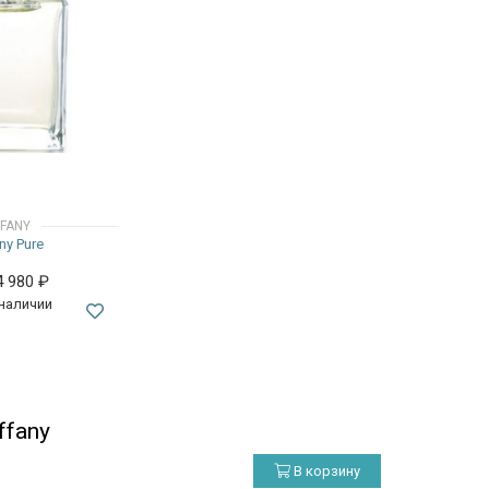
FFANY
any Pure
4 980
₽
 наличии
ffany
В корзину