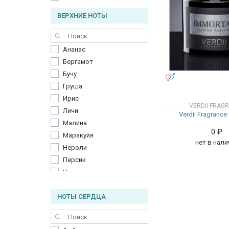
ВЕРХНИЕ НОТЫ
Ананас
Бергамот
Бучу
УНИСЕКС
Груша
Ирис
VERDII FRAG
Личи
Verdii Fragrance
Малина
0
₽
Маракуйя
нет в нали
Нероли
Персик
Цитрон
Черная смородина
НОТЫ СЕРДЦА
Яблоко