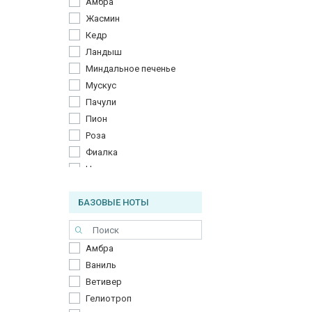
Амбра
Жасмин
Кедр
Ландыш
Миндальное печенье
Мускус
Пачули
Пион
Роза
Фиалка
Цветок апельсина
Цикламен
БАЗОВЫЕ НОТЫ
Амбра
Ваниль
Ветивер
Гелиотроп