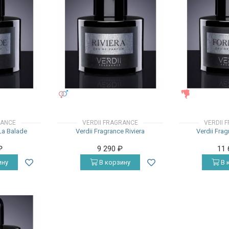
УНИСЕКС
ЖЕНСКИЕ
RANCE
VERDII FRAGRANCE
VERDII 
 La Balade
Verdii Fragrance Riviera
Verdii Fra
₽
9 290
₽
11
ину
В корзину
В 