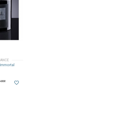
RANCE
 Immortal
чии