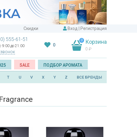
Скидки
Вход
|
Регистрация
00) 555-61-51
0
Корзина
0
 9:00 до 21:00
0
₽
 звонок
025
SALE
ПОДБОР АРОМАТА
T
U
V
X
Y
Z
ВСЕ БРЕНДЫ
Fragrance