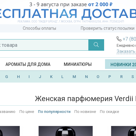
Способы оплаты
Проверить статус посылки
+7 (8
Ежедневно с
Заказать
АРОМАТЫ ДЛЯ ДОМА
МИНИАТЮРЫ
НОВИНКИ 2
G
H
I
J
K
L
M
N
O
P
R
S
Женская парфюмерия Verdii 
азванию
По цене
По популярности
По новизне
По скидке