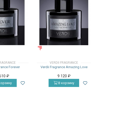
ЖЕНСКИЕ
FRAGRANCE
VERDII FRAGRANCE
grance Forever
Verdii Fragrance Amazing Love
 610
₽
9 120
₽
корзину
В корзину