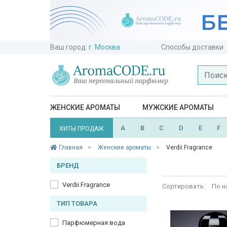
Ваш город:
г. Москва
Способы доставки
ЖЕНСКИЕ АРОМАТЫ
МУЖСКИЕ АРОМАТЫ
A
B
C
D
E
F
ХИТЫ ПРОДАЖ
Главная
Женские ароматы
Verdii Fragrance
БРЕНД
Verdii Fragrance
Сортировать:
По н
ТИП ТОВАРА
Парфюмерная вода