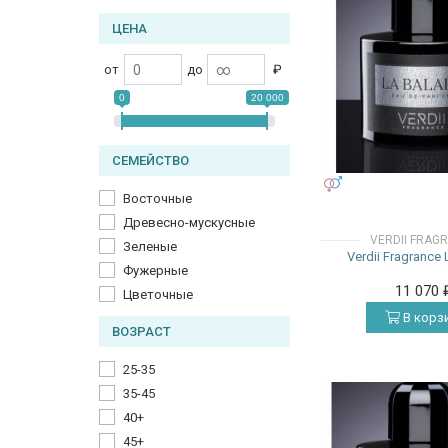
ЦЕНА
от
до
₽
0
20 000
СЕМЕЙСТВО
УНИСЕКС
Восточные
Древесно-мускусные
VERDII FRAG
Зеленые
Verdii Fragrance
Фужерные
11 070
Цветочные
В корз
ВОЗРАСТ
25-35
35-45
40+
45+