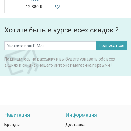
12 380
₽
Хотите быть в курсе всех скидок ?
Подписаться
Подпишитесь на рассылку и вы будете узнавать обо всех
акциях и скидках нашего интернет-магазина первыми !
Навигация
Информация
Бренды
Доставка