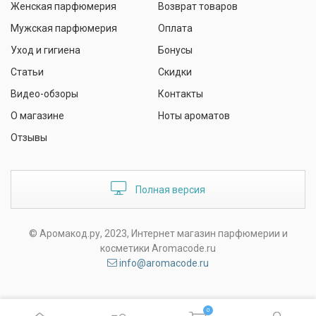
Женская парфюмерия
Возврат товаров
Мужская парфюмерия
Оплата
Уход и гигиена
Бонусы
Статьи
Скидки
Видео-обзоры
Контакты
О магазине
Ноты ароматов
Отзывы
Полная версия
© Аромакод.ру, 2023, Интернет магазин парфюмерии и
косметики Aromacode.ru
info@aromacode.ru
0