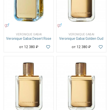
УНИСЕКС
УНИСЕКС
VERONIQUE GABAI
VERONIQUE GABAI
Veronique Gabai Desert Rose
Veronique Gabai Golden Oud
от 12 380
₽
от 12 380
₽