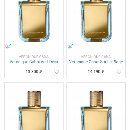
УНИСЕКС
УНИСЕКС
VERONIQUE GABAI
VERONIQUE GABAI
Veronique Gabai Vert Désir
Veronique Gabai Sur La Plage
13 800
₽
14 190
₽