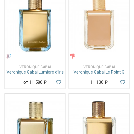
УНИСЕКС
ЖЕНСКИЕ
VERONIQUE GABAI
VERONIQUE GABAI
Veronique Gabai Lumiere d’Iris
Veronique Gabai Le Point G
от 11 580
₽
11 130
₽