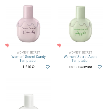
ЖЕНСКИЕ
ЖЕНСКИЕ
WOMEN` SECRET
WOMEN` SECRET
Women` Secret Candy
Women` Secret Apple
Temptation
Temptation
1 210
₽
нет в наличии