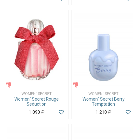
ЖЕНСКИЕ
ЖЕНСКИЕ
WOMEN` SECRET
WOMEN` SECRET
Women` Secret Rouge
Women` Secret Berry
Seduction
Temptation
1 090
₽
1 210
₽