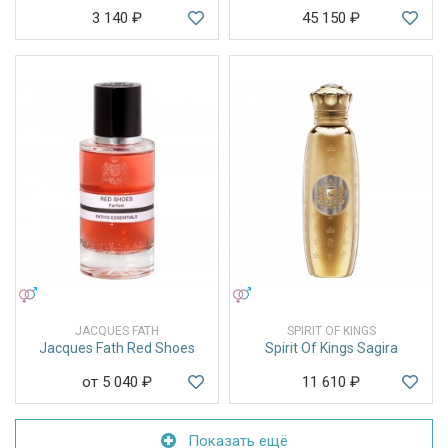
3 140
₽
45 150
₽
УНИСЕКС
УНИСЕКС
JACQUES FATH
SPIRIT OF KINGS
Jacques Fath Red Shoes
Spirit Of Kings Sagira
от 5 040
₽
11 610
₽
Показать ещё