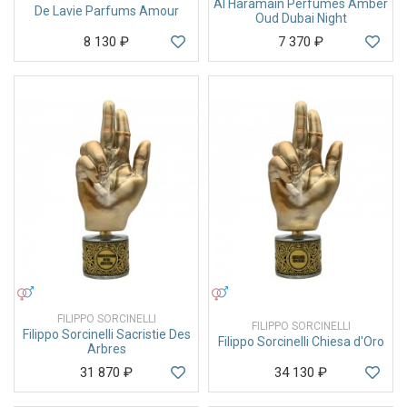
Al Haramain Perfumes Amber
De Lavie Parfums Amour
Oud Dubai Night
8 130
₽
7 370
₽
УНИСЕКС
УНИСЕКС
FILIPPO SORCINELLI
FILIPPO SORCINELLI
Filippo Sorcinelli Sacristie Des
Filippo Sorcinelli Chiesa d'Oro
Arbres
31 870
₽
34 130
₽