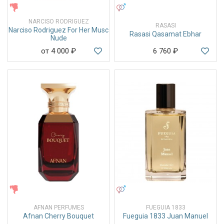
ЖЕНСКИЕ
УНИСЕКС
NARCISO RODRIGUEZ
RASASI
Narciso Rodriguez For Her Musc
Rasasi Qasamat Ebhar
Nude
от 4 000
₽
6 760
₽
ЖЕНСКИЕ
УНИСЕКС
AFNAN PERFUMES
FUEGUIA 1833
Afnan Cherry Bouquet
Fueguia 1833 Juan Manuel