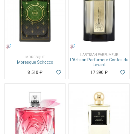
УНИСЕКС
УНИСЕКС
L'ARTISAN PARFUMEUR
MORESQUE
L'Artisan Parfumeur Contes du
Moresque Scirocco
Levant
8 510
₽
17 390
₽