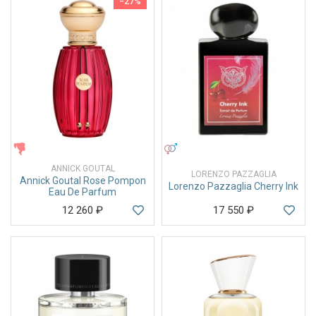
−27%
ЖЕНСКИЕ
УНИСЕКС
ANNICK GOUTAL
LORENZO PAZZAGLIA
Annick Goutal Rose Pompon
Lorenzo Pazzaglia Cherry Ink
Eau De Parfum
12 260
₽
17 550
₽