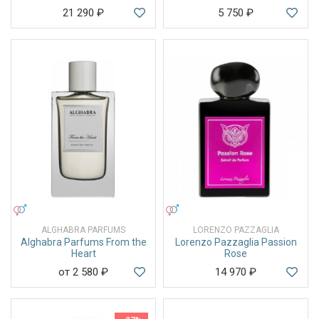
21 290
₽
5 750
₽
УНИСЕКС
УНИСЕКС
ALGHABRA PARFUMS
LORENZO PAZZAGLIA
Alghabra Parfums From the
Lorenzo Pazzaglia Passion
Heart
Rose
от 2 580
₽
14 970
₽