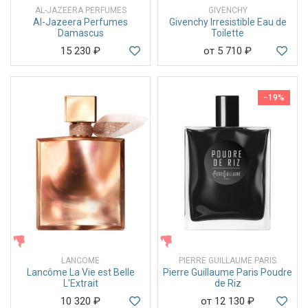
AL-JAZEERA PERFUMES
GIVENCHY
Al-Jazeera Perfumes
Givenchy Irresistible Eau de
Damascus
Toilette
15 230
₽
от 5 710
₽
−19%
ЖЕНСКИЕ
ЖЕНСКИЕ
LANCOME
PIERRE GUILLAUME PARIS
Lancôme La Vie est Belle
Pierre Guillaume Paris Poudre
L'Extrait
de Riz
10 320
₽
от 12 130
₽