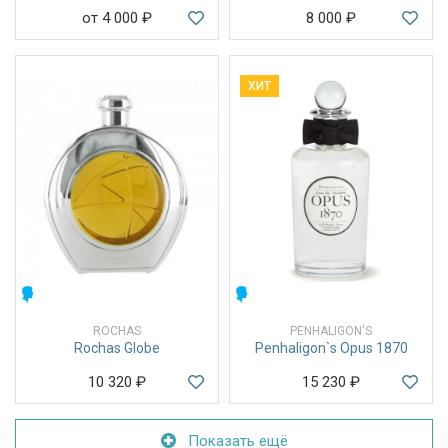
от 4 000
₽
8 000
₽
ХИТ
МУЖСКИЕ
МУЖСКИЕ
ROCHAS
PENHALIGON'S
Rochas Globe
Penhaligon`s Opus 1870
10 320
₽
15 230
₽
Показать ещё