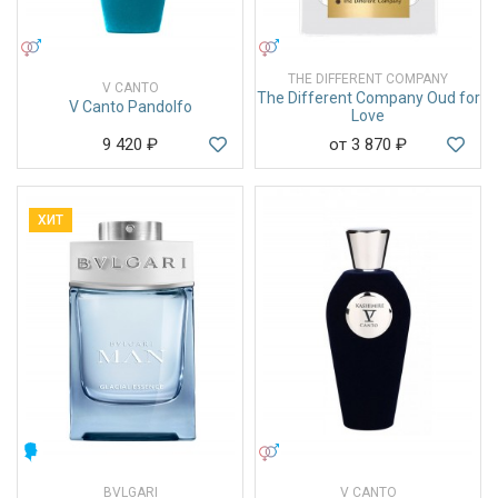
УНИСЕКС
УНИСЕКС
THE DIFFERENT COMPANY
V CANTO
The Different Company Oud for
V Canto Pandolfo
Love
9 420
₽
от 3 870
₽
ХИТ
МУЖСКИЕ
УНИСЕКС
BVLGARI
V CANTO