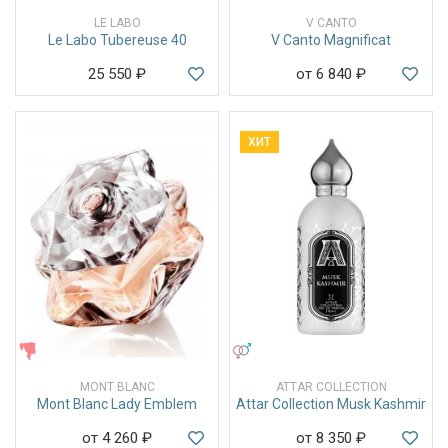
LE LABO
V CANTO
Le Labo Tubereuse 40
V Canto Magnificat
25 550
₽
от 6 840
₽
ХИТ
ЖЕНСКИЕ
УНИСЕКС
MONT BLANC
ATTAR COLLECTION
Mont Blanc Lady Emblem
Attar Collection Musk Kashmir
от 4 260
₽
от 8 350
₽