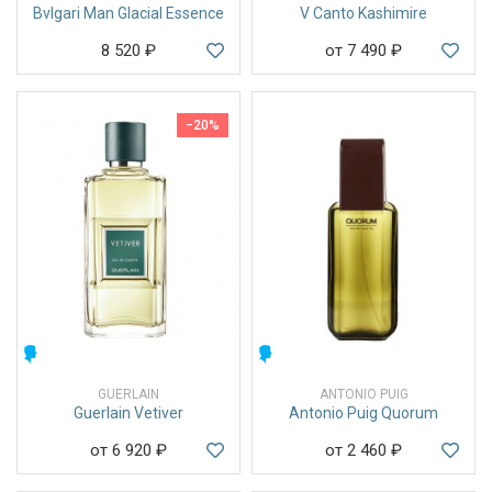
Bvlgari Man Glacial Essence
V Canto Kashimire
8 520
₽
от 7 490
₽
−20%
МУЖСКИЕ
МУЖСКИЕ
GUERLAIN
ANTONIO PUIG
Guerlain Vetiver
Antonio Puig Quorum
от 6 920
₽
от 2 460
₽