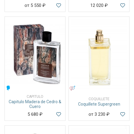
от 5 550
₽
12 020
₽
МУЖСКИЕ
УНИСЕКС
CAPITULO
COQUILLETE
Capitulo Madera de Cedro &
Coquillete Supergreen
Cuero
5 680
₽
от 3 230
₽