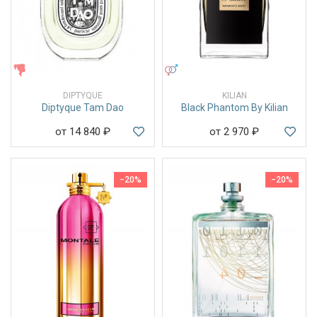
ЖЕНСКИЕ
УНИСЕКС
DIPTYQUE
KILIAN
Diptyque Tam Dao
Black Phantom By Kilian
от 14 840
₽
от 2 970
₽
−20%
−20%