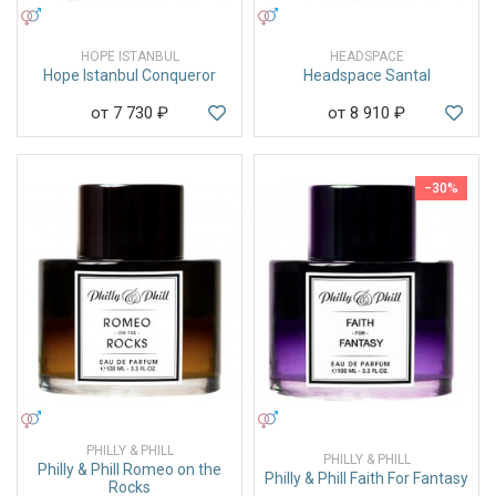
УНИСЕКС
УНИСЕКС
HOPE ISTANBUL
HEADSPACE
Hope Istanbul Conqueror
Headspace Santal
от 7 730
₽
от 8 910
₽
−30%
УНИСЕКС
УНИСЕКС
PHILLY & PHILL
PHILLY & PHILL
Philly & Phill Romeo on the
Philly & Phill Faith For Fantasy
Rocks