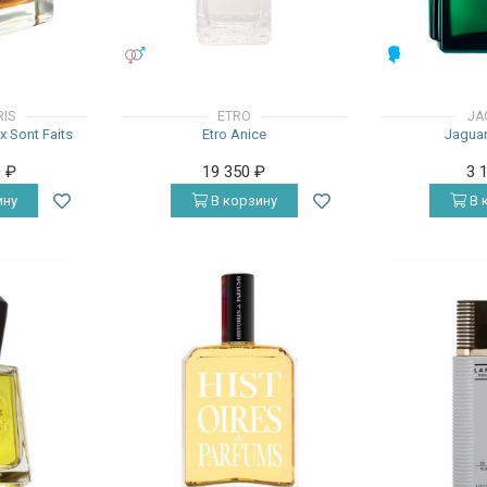
УНИСЕКС
МУЖСКИЕ
RIS
ETRO
JA
x Sont Faits
Etro Anice
Jaguar
0
₽
19 350
₽
3 
ину
В корзину
В 