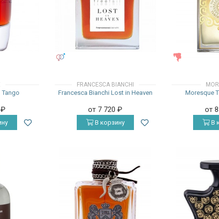
УНИСЕКС
ЖЕНСКИЕ
E
FRANCESCA BIANCHI
MOR
 Tango
Francesca Bianchi Lost in Heaven
Moresque T
0
₽
от 7 720
₽
от 
ину
В корзину
В 