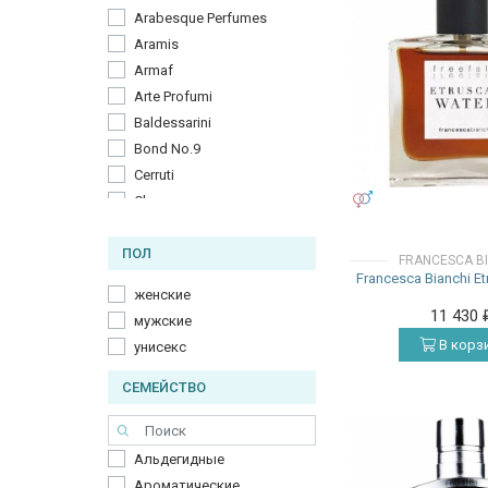
Arabesque Perfumes
Aramis
Armaf
Arte Profumi
Baldessarini
Bond No.9
Cerruti
УНИСЕКС
Chaugan
Christian Dior
ПОЛ
Christian Lacroix
FRANCESCA B
Francesca Bianchi E
Comme Des Garcons
женские
Costume National
11 430
мужские
Electimuss
В корз
унисекс
Elizabeth Arden
Escada
СЕМЕЙСТВО
Escentric Molecules
Etro
Альдегидные
Francesca Bianchi
Ароматические