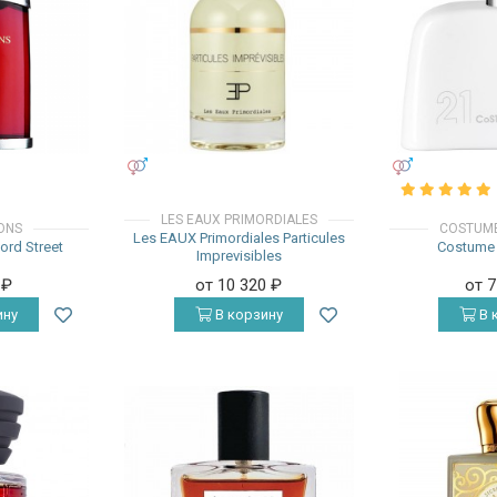
УНИСЕКС
УНИСЕКС
LES EAUX PRIMORDIALES
ONS
COSTUME
Les EAUX Primordiales Particules
ord Street
Costume 
Imprevisibles
0
₽
от 10 320
₽
от 
ину
В корзину
В 