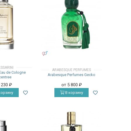
УНИСЕКС
SSARINI
ARABESQUE PERFUMES
 Eau de Cologne
Arabesque Perfumes Gecko
entree
4 230
₽
от 5 800
₽
корзину
В корзину