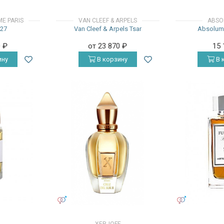
ME PARIS
VAN CLEEF & ARPELS
ABSO
 27
Van Cleef & Arpels Tsar
Absolum
0
₽
от 23 870
₽
15
ину
В корзину
В 
УНИСЕКС
УНИСЕКС
XERJOFF