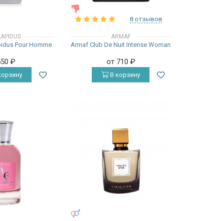
ЖЕНСКИЕ
8 отзывов
LAPIDUS
ARMAF
pidus Pour Homme
Armaf Club De Nuit Intense Woman
550
₽
от 710
₽
корзину
В корзину
УНИСЕКС