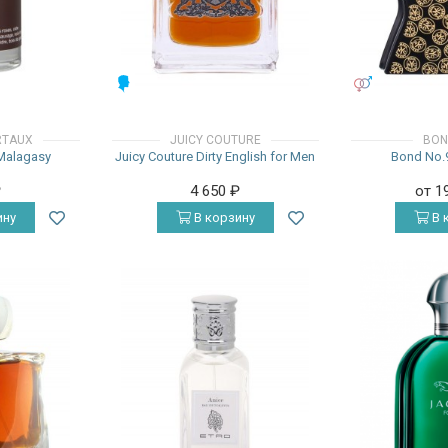
МУЖСКИЕ
УНИСЕКС
RTAUX
JUICY COUTURE
BON
 Malagasy
Juicy Couture Dirty English for Men
Bond No.9
₽
4 650
₽
от 1
ину
В корзину
В 