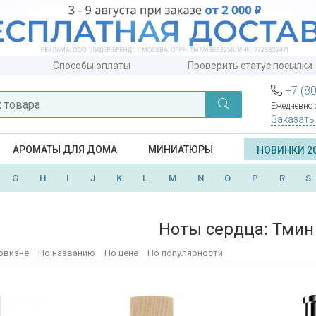
Способы оплаты
Проверить статус посылки
+7 (8
Ежедневно с
Заказать
АРОМАТЫ ДЛЯ ДОМА
МИНИАТЮРЫ
НОВИНКИ 2
G
H
I
J
K
L
M
N
O
P
R
S
Ноты сердца: Тмин
овизне
По названию
По цене
По популярности