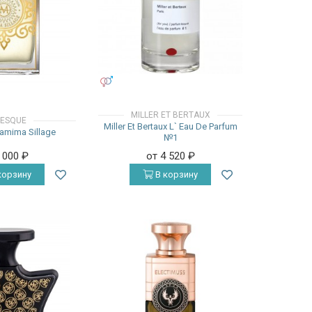
УНИСЕКС
MILLER ET BERTAUX
ESQUE
Miller Et Bertaux L` Eau De Parfum
amima Sillage
№1
8 000
₽
от 4 520
₽
корзину
В корзину