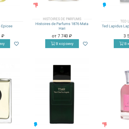
ЖЕНСКИЕ
МУЖСКИЕ
HISTOIRES DE PARFUMS
TED 
Histoires de Parfums 1876 Mata
e Epicee
Ted Lapidus La
Hari
0
₽
от 7 740
₽
3 
ину
В корзину
В 
МУЖСКИЕ
ЖЕНСКИЕ