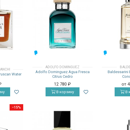
МУЖСКИЕ
МУЖСКИЕ
ADOLFO DOMINGUEZ
BALDE
IANCHI
Adolfo Dominguez Agua Fresca
Baldessarini
truscan Water
Citrus Cedro
Conc
₽
12 780
₽
от 
ину
В корзину
В 
−15%