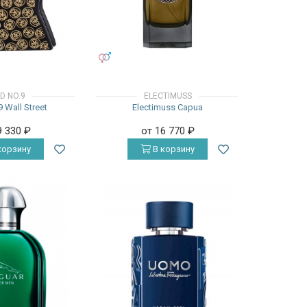
УНИСЕКС
D NO.9
ELECTIMUSS
 Wall Street
Electimuss Capua
9 330
₽
от 16 770
₽
корзину
В корзину