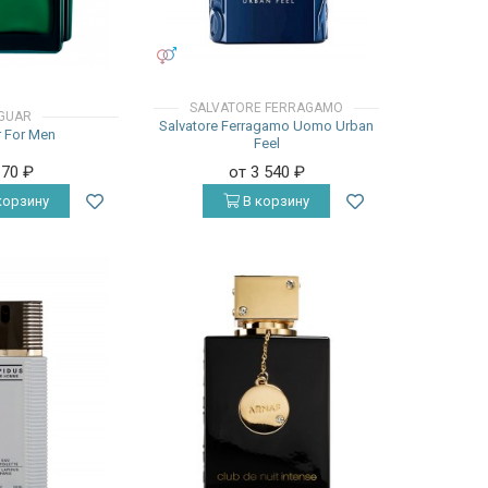
УНИСЕКС
SALVATORE FERRAGAMO
GUAR
Salvatore Ferragamo Uomo Urban
 For Men
Feel
170
₽
от 3 540
₽
корзину
В корзину