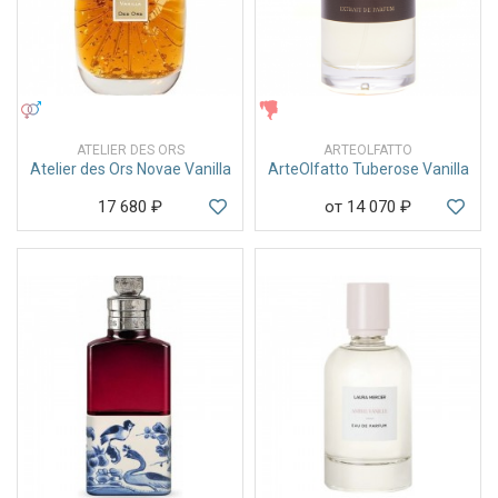
УНИСЕКС
ЖЕНСКИЕ
ATELIER DES ORS
ARTEOLFATTO
Atelier des Ors Novae Vanilla
ArteOlfatto Tuberose Vanilla
17 680
₽
от 14 070
₽