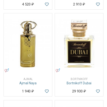
4 520
₽
2 910
₽
УНИСЕКС
УНИСЕКС
AJMAL
BORTNIKOFF
Ajmal Naya
Bortnikoff Dubai
1 940
₽
29 930
₽