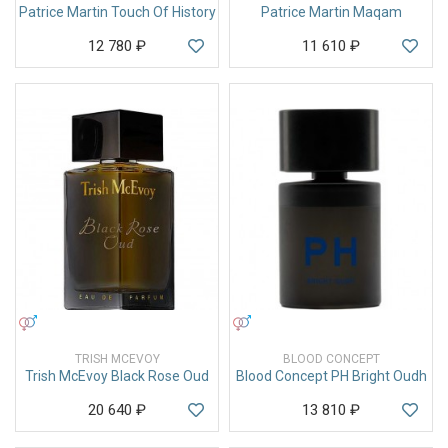
Patrice Martin Touch Of History
Patrice Martin Maqam
12 780
₽
11 610
₽
УНИСЕКС
УНИСЕКС
TRISH MCEVOY
BLOOD CONCEPT
Trish McEvoy Black Rose Oud
Blood Concept PH Bright Oudh
20 640
₽
13 810
₽