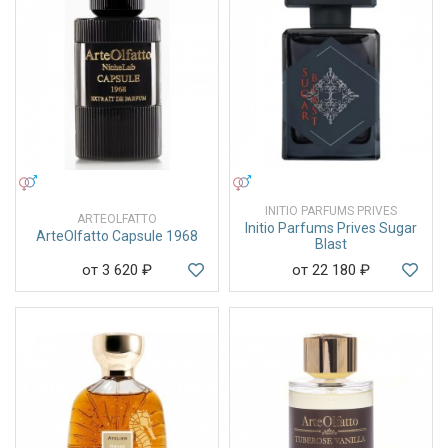
УНИСЕКС
УНИСЕКС
INITIO PARFUMS PRIVES
ARTEOLFATTO
Initio Parfums Prives Sugar
ArteOlfatto Capsule 1968
Blast
от 3 620
₽
от 22 180
₽