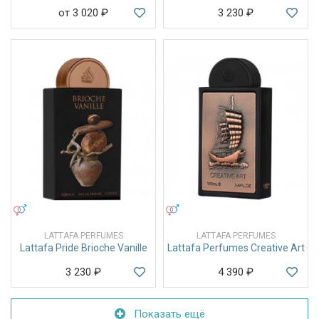
от 3 020
₽
3 230
₽
УНИСЕКС
УНИСЕКС
LATTAFA PERFUMES
LATTAFA PERFUMES
Lattafa Pride Brioche Vanille
Lattafa Perfumes Creative Art
3 230
₽
4 390
₽
Показать ещё