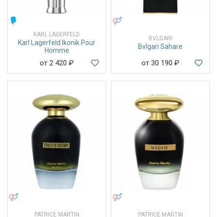
МУЖСКИЕ
УНИСЕКС
KARL LAGERFELD
BVLGARI
Karl Lagerfeld Ikonik Pour
Bvlgari Sahare
Homme
от 2 420
₽
от 30 190
₽
УНИСЕКС
УНИСЕКС
PATRICE MARTIN
PATRICE MARTIN