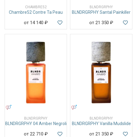
CHAMBRE52
BLNDRGRPHY
Chambre52 Contre Ta Peau
BLNDRGRPHY Santal Painkiller
от 14 140
₽
от 21 350
₽
УНИСЕКС
УНИСЕКС
BLNDRGRPHY
BLNDRGRPHY
BLNDRGRPHY 04 Amber Negroli
BLNDRGRPHY Vanilla Mudslide
от 22 710
₽
от 21 350
₽