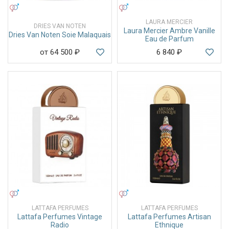
УНИСЕКС
УНИСЕКС
LAURA MERCIER
DRIES VAN NOTEN
Laura Mercier Ambre Vanille
Dries Van Noten Soie Malaquais
Eau de Parfum
от 64 500
₽
6 840
₽
УНИСЕКС
УНИСЕКС
LATTAFA PERFUMES
LATTAFA PERFUMES
Lattafa Perfumes Vintage
Lattafa Perfumes Artisan
Radio
Ethnique