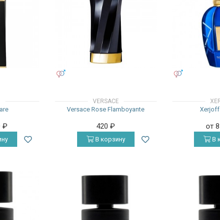
УНИСЕКС
УНИСЕКС
I
VERSACE
XE
are
Versace Rose Flamboyante
Xerjof
0
₽
420
₽
от 
ину
В корзину
В 