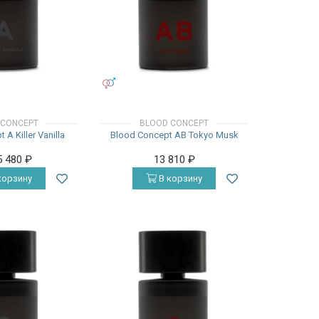
УНИСЕКС
 CONCEPT
BLOOD CONCEPT
 A Killer Vanilla
Blood Concept AB Tokyo Musk
5 480
₽
13 810
₽
корзину
В корзину