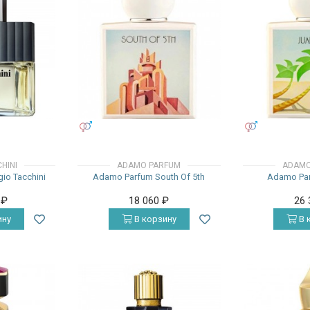
УНИСЕКС
УНИСЕКС
HINI
ADAMO PARFUM
ADAMO
gio Tacchini
Adamo Parfum South Of 5th
Adamo Par
0
₽
18 060
₽
26
ину
В корзину
В 