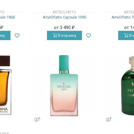
TTO
ARTEOLFATTO
ARTE
sule 1968
ArteOlfatto Capsule 1990
ArteOlfatto 
0
₽
от 3 490
₽
от 1
ину
В корзину
В 
УНИСЕКС
УНИСЕКС
BBANA