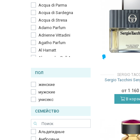
Acqua di Parma
Acqua di Sardegna
Acqua di Stresa
Adamo Parfum
Adrienne Vittadini
Agatho Parfum
Al Hamatt
МУЖСКИЕ
Alessandro Dell Acqua
Altaia
ПОЛ
Alyson Oldoini
SERGIO TACC
Sergio Tacchini Ser
Angela Ciampagna
женские
Antonio Dmetri
от 1 16
мужские
Antonio Maretti
В корз
унисекс
Aquolina
Arrogance
СЕМЕЙСТВО
Arte Profumi
ArteOlfatto
Альдегидные
Astrophil & Stella
Амбровые