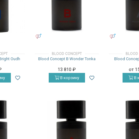
УНИСЕКС
УНИСЕКС
CEPT
BLOOD CONCEPT
BLOOD
Bright Oudh
Blood Concept B Wonder Tonka
Blood Concept
₽
13 810
₽
от 1
ину
В корзину
В 