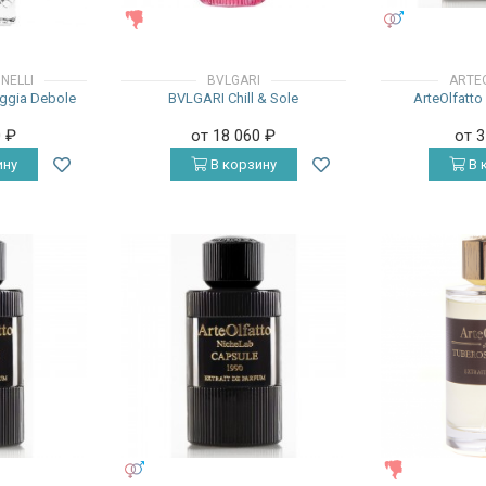
ЖЕНСКИЕ
УНИСЕКС
INELLI
BVLGARI
ARTE
ioggia Debole
BVLGARI Chill & Sole
ArteOlfatto
0
₽
от 18 060
₽
от 
ину
В корзину
В 
УНИСЕКС
ЖЕНСКИЕ