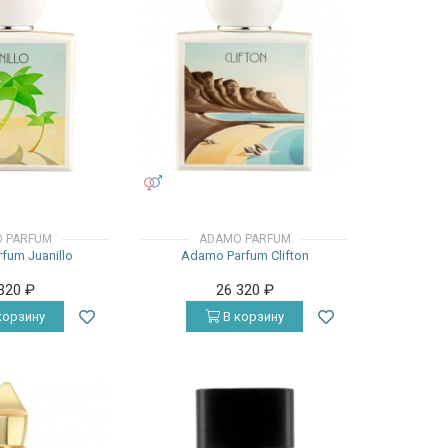
УНИСЕКС
 PARFUM
ADAMO PARFUM
fum Juanillo
Adamo Parfum Clifton
 320
₽
26 320
₽
корзину
В корзину