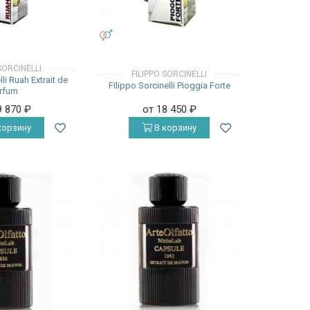
УНИСЕКС
SORCINELLI
FILIPPO SORCINELLI
lli Ruah Extrait de
Filippo Sorcinelli Pioggia Forte
rfum
9 870
₽
от 18 450
₽
корзину
В корзину