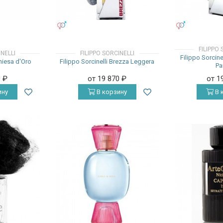
УНИСЕКС
УНИСЕКС
FILIPPO 
INELLI
FILIPPO SORCINELLI
Filippo Sorcine
Chiesa d'Oro
Filippo Sorcinelli Brezza Leggera
Pa
0
₽
от 19 870
₽
от 1
ину
В корзину
В 