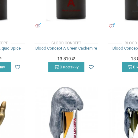
УНИСЕКС
УНИСЕКС
CEPT
BLOOD CONCEPT
BLOOD
iquid Spice
Blood Concept A Green Cachemire
Blood Concept
₽
13 810
₽
13
ину
В корзину
В 