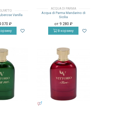
ACQUA DI PARMA
OLFATTO
Acqua di Parma Mandarino di
Tuberose Vanilla
Sicilia
4 070
₽
от 9 280
₽
корзину
В корзину
УНИСЕКС