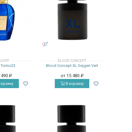
УНИСЕКС
RJOFF
BLOOD CONCEPT
f Torino23
Blood Concept XL Oxygen Vert
8 490
₽
от 15 480
₽
корзину
В корзину