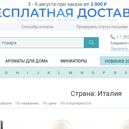
Способы оплаты
Проверить статус посылки
+7 (8
Ежедневно с
Заказать
АРОМАТЫ ДЛЯ ДОМА
МИНИАТЮРЫ
НОВИНКИ 2
G
H
I
J
K
L
M
N
O
P
R
S
Страна: Италия
овизне
По названию
По цене
По популярности