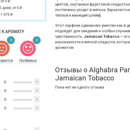
,
от 0
₽
цветов, окутанных фруктовой сладостью,
 5 дней,
от 0
₽
постепенно уходит в мягкое, бархатисто
 1 070
₽
тёплый и манящий шлейф.
Этот парфюм одинаково уместен как в дн
подойдёт для свиданий и особых случаев
 К АРОМАТУ
чувственность.
Jamaican Tobacco
— это
0
0
изысканности и мягкой сладости, котор
ароматом.
равится
Любимые
Отзывы о Alghabra Pa
Jamaican Tobacco
0
+
Пока нет ни одного отзыва
0
+
0
+
0
+