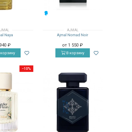
МУЖСКИЕ
JMAL
AJMAL
al Naya
Ajmal Nomad Noir
 940
₽
от 1 550
₽
 корзину
В корзину
−10%