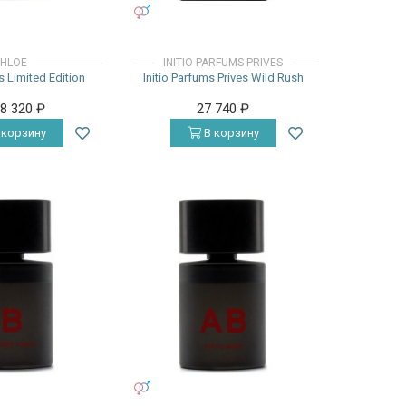
УНИСЕКС
HLOE
INITIO PARFUMS PRIVES
 Limited Edition
Initio Parfums Prives Wild Rush
18 320
₽
27 740
₽
 корзину
В корзину
УНИСЕКС