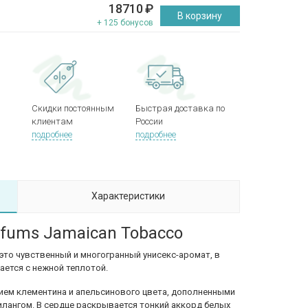
18710
₽
В корзину
+ 125 бонусов
Скидки постоянным
Быстрая доставка по
клиентам
России
подробнее
подробнее
Характеристики
rfums Jamaican Tobacco
это чувственный и многогранный унисекс-аромат, в
ается с нежной теплотой.
ием клементина и апельсинового цвета, дополненными
илангом. В сердце раскрывается тонкий аккорд белых