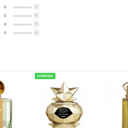
0
+
0
+
0
+
0
+
НОВИНКА