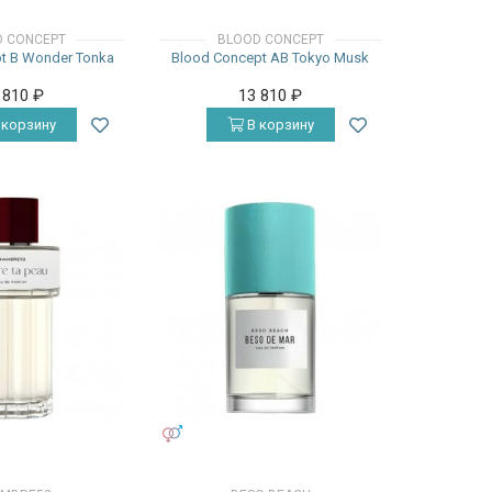
 CONCEPT
BLOOD CONCEPT
t B Wonder Tonka
Blood Concept AB Tokyo Musk
 810
₽
13 810
₽
 корзину
В корзину
УНИСЕКС