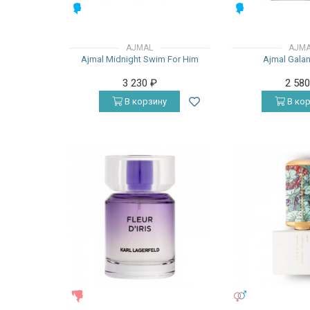
МУЖСКИЕ
МУЖСКИЕ
AJMAL
AJM
Ajmal Midnight Swim For Him
Ajmal Galan
3 230
₽
2 58
В корзину
В кор
ЖЕНСКИЕ
УНИСЕКС