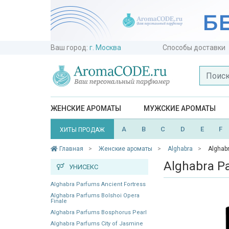
Ваш город:
г. Москва
Способы доставки
ЖЕНСКИЕ АРОМАТЫ
МУЖСКИЕ АРОМАТЫ
A
B
C
D
E
F
ХИТЫ ПРОДАЖ
Главная
Женские ароматы
Alghabra
Alghab
Alghabra P
УНИСЕКС
Alghabra Parfums Ancient Fortress
Alghabra Parfums Bolshoi Opera
Finale
Alghabra Parfums Bosphorus Pearl
Alghabra Parfums City of Jasmine