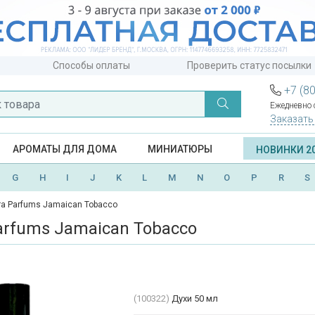
Способы оплаты
Проверить статус посылки
+7 (8
Ежедневно с
Заказать
АРОМАТЫ ДЛЯ ДОМА
МИНИАТЮРЫ
НОВИНКИ 2
G
H
I
J
K
L
M
N
O
P
R
S
ra Parfums Jamaican Tobacco
arfums Jamaican Tobacco
(100322)
Духи 50 мл