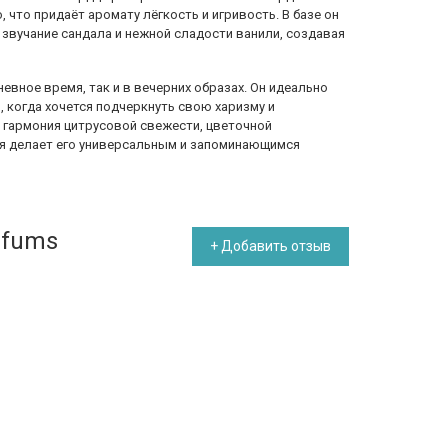
 что придаёт аромату лёгкость и игривость. В базе он
е звучание сандала и нежной сладости ванили, создавая
евное время, так и в вечерних образах. Он идеально
, когда хочется подчеркнуть свою харизму и
 гармония цитрусовой свежести, цветочной
ая делает его универсальным и запоминающимся
rfums
+ Добавить отзыв