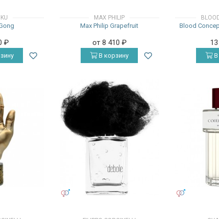
IKU
MAX PHILIP
BLOOD
 Gong
Max Philip Grapefruit
Blood Concep
0
₽
от 8 410
₽
13
зину
В корзину
В
УНИСЕКС
УНИСЕКС