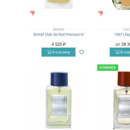
ЖЕНСКИЕ
ЖЕНСКИЕ
ARMAF
190
Armaf Club de Nuit Precieux IV
1907 Lil
4 520
₽
от 28 
В корзину
В кор
НОВИНКА