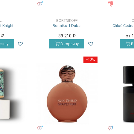
УНИСЕКС
ЖЕНСКИЕ
AL
BORTNIKOFF
C
t Knight
Bortnikoff Dubai
Chloé Cedrus
0
₽
39 210
₽
от 
зину
В корзину
В
−12%
УНИСЕКС
УНИСЕКС