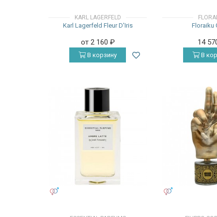
KARL LAGERFELD
FLORA
Karl Lagerfeld Fleur D'Iris
Floraiku
от 2 160
₽
14 57
В корзину
В кор
УНИСЕКС
УНИСЕКС