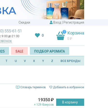
Скидки
Вход
|
Регистрация
00) 555-61-51
0
Корзина
0
 9:00 до 21:00
0
₽
 звонок
025
SALE
ПОДБОР АРОМАТА
T
U
V
X
Y
Z
ВСЕ БРЕНДЫ
Словарь терминов
Добавить в избранное
19350
₽
В корзину
+ 129 бонусов