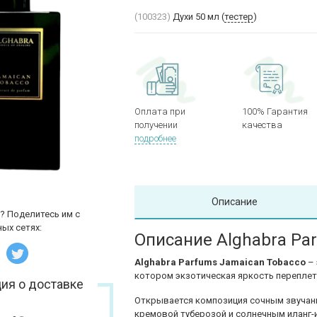
(100323)
Духи 50 мл (
тестер
)
Оплата при
100% Гарантия
получении
качества
подробнее
Описание
? Поделитесь им с
ых сетях:
Описание Alghabra Pa
Alghabra Parfums Jamaican Tobacco
– 
котором экзотическая яркость переплет
ия о доставке
Открывается композиция сочным звучан
кремовой туберозой и солнечным иланг-