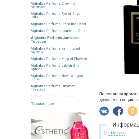
Alghabra Parfums Crown of
Marmara
Alghabra Parfums Eye of Seven
Hills
Alghabra Parfums From the Heart
Alghabra Parfums Istanbul's Soul
Alghabra Parfums Jamaican
Tobacco
Alghabra Parfums Kaliningrad
Mystery
Alghabra Parfums King of Flowers
Alghabra Parfums Labyrinth of
Spices
Alghabra Parfums Neva Winged
Lions
Alghabra Parfums Ottoman
Treasure
Понравился аромат 
Alghabra Parfums Rejoice
друзьями в социальн
Показать все
Информац
г. Москва