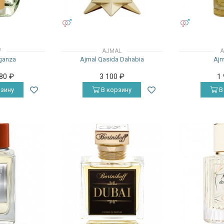
УНИСЕКС
УНИСЕКС
7
AJMAL
A
aganza
Ajmal Qasida Dahabia
Ajm
380
₽
3 100
₽
1
зину
В корзину
В