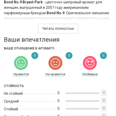
Bond No.9 Bryant Park
- цветочно-шипровый аромат для
женщин, выпущенный в 2007 году американским
парфюмерным брендом
Bond No.9
. Оригинальное смешение
аккордов ревеня и ландыша раскрывает элегантность и шик
времен ретро, пикантный розовый перец и чувственная
Читать полностью
изящная роза звучат едва уловимым и небрежным штрихом,
довершающим портрет таинственной незнакомки,
Ваши впечатления
вернувшейся к нам из прошлого.
ВАШЕ ОТНОШЕНИЕ К АРОМАТУ
0
0
0
Нравится
Не нравится
Любимые
СТОЙКОСТЬ
+
0
Не стойкий
+
0
Средний
+
0
Стойкий