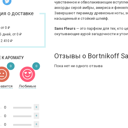
чувственное и обволакивающее вступлен
аккорды серой амбры, амириса и фенхел
ия о доставке
Завершают пирамиду древесные ноты, экз
насыщенный и стойкий шлейф.
,
от 0
₽
Sans Fleurs
— это парфюм для тех, кто 
окутывающие аурой загадочности и утон
 5 дней,
от 0
₽
 2 410
₽
Отзывы о Bortnikoff Sa
 К АРОМАТУ
Пока нет ни одного отзыва
0
0
равится
Любимые
0
+
0
+
0
+