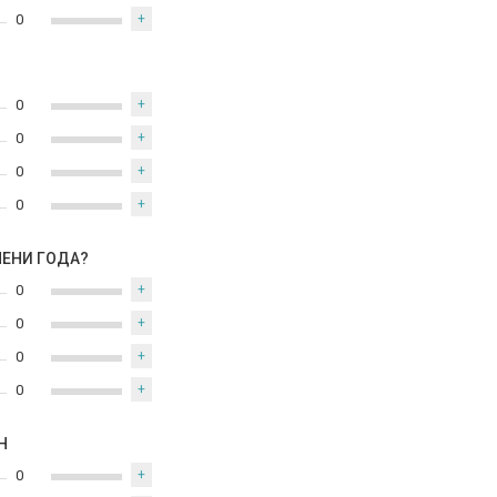
0
+
0
+
0
+
0
+
0
+
МЕНИ ГОДА?
0
+
0
+
0
+
0
+
Н
0
+