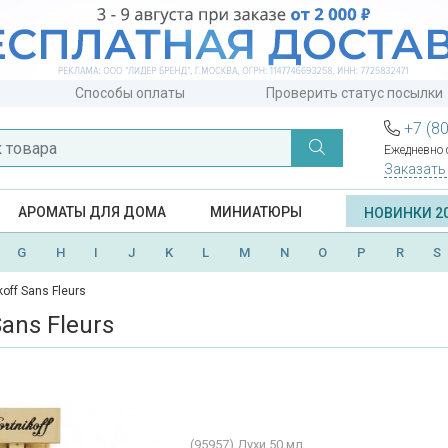
Способы оплаты
Проверить статус посылки
+7 (8
Ежедневно с
Заказать
АРОМАТЫ ДЛЯ ДОМА
МИНИАТЮРЫ
НОВИНКИ 2
G
H
I
J
K
L
M
N
O
P
R
S
koff Sans Fleurs
Sans Fleurs
(95957)
Духи 50 мл