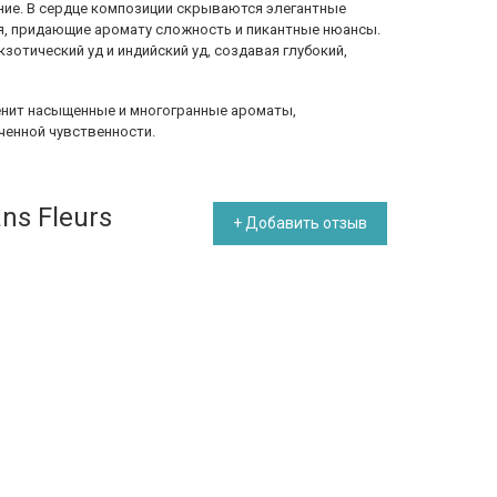
ие. В сердце композиции скрываются элегантные
я, придающие аромату сложность и пикантные нюансы.
отический уд и индийский уд, создавая глубокий,
ценит насыщенные и многогранные ароматы,
ченной чувственности.
ns Fleurs
+ Добавить отзыв