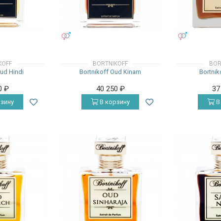
УНИСЕКС
УНИСЕКС
KOFF
BORTNIKOFF
BOR
Oud Hindi
Bortnikoff Oud Kinam
Bortnik
0
₽
40 250
₽
37
зину
В корзину
В