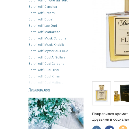
Bortnikoff Chypre du Nord
Bortnikoff Classica
Bortnikoff Dream
Bortnikoff Dubai
Bortnikoff Lao Oud
Bortnikoff Marrakesh
Bortnikoff Musk Cologne
Bortnikoff Musk Khabib
Bortnikoff Mysterious Oud
Bortnikoff Oud Al Sultan
Bortnikoff Oud Cologne
Bortnikoff Oud Hindi
Bortnikoff Oud Kinam
Bortnikoff Oud Malinau
Показать все
Понравился аромат 
друзьями в социальн