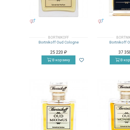
УНИСЕКС
УНИСЕКС
BORTNIKOFF
BORTNI
Bortnikoff Oud Cologne
Bortnikoff 
25 220
₽
37 35
В корзину
В кор