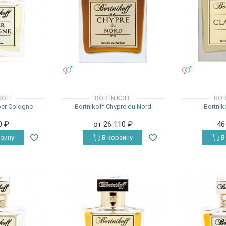
УНИСЕКС
УНИСЕКС
KOFF
BORTNIKOFF
BOR
ber Cologne
Bortnikoff Chypre du Nord
Bortnik
0
₽
от 26 110
₽
46
зину
В корзину
В