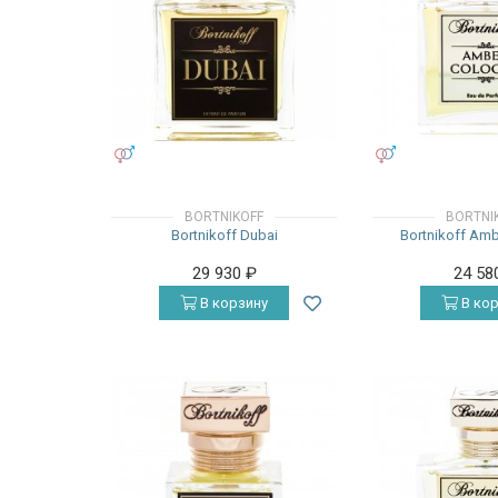
УНИСЕКС
УНИСЕКС
BORTNIKOFF
BORTNI
Bortnikoff Dubai
Bortnikoff Am
29 930
₽
24 58
В корзину
В кор