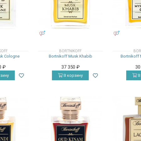
УНИСЕКС
УНИСЕКС
KOFF
BORTNIKOFF
BOR
sk Cologne
Bortnikoff Musk Khabib
Bortnikoff
0
₽
37 350
₽
30
зину
В корзину
В