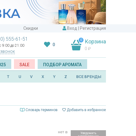
Скидки
Вход
|
Регистрация
00) 555-61-51
0
Корзина
0
 9:00 до 21:00
0
₽
 звонок
025
SALE
ПОДБОР АРОМАТА
T
U
V
X
Y
Z
ВСЕ БРЕНДЫ
Словарь терминов
Добавить в избранное
нет в
Уведомить