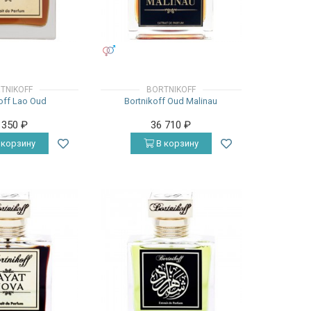
УНИСЕКС
TNIKOFF
BORTNIKOFF
off Lao Oud
Bortnikoff Oud Malinau
 350
₽
36 710
₽
 корзину
В корзину