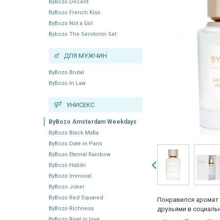
ByBozo Decent
ByBozo French Kiss
ByBozo Not a Girl
Bybozo The Serotonin Set
ДЛЯ МУЖЧИН
ByBozo Brutal
ByBozo In Law
УНИСЕКС
ByBozo Amsterdam Weekdays
ByBozo Black Mafia
ByBozo Date in Paris
ByBozo Eternal Rainbow
ByBozo Habibi
ByBozo Immoral
ByBozo Joker
ByBozo Red Squared
Понравился аромат 
ByBozo Richness
друзьями в социальн
ByBozo Rival in love