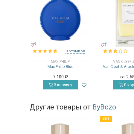
УНИСЕКС
УНИСЕКС
8 отзывов
MAX PHILIP
VAN CLEEF 
Max Philip Blue
Van Cleef & Arpel
7 100
₽
от 2 6
В корзину
В кор
Другие товары от
ByBozo
ХИТ