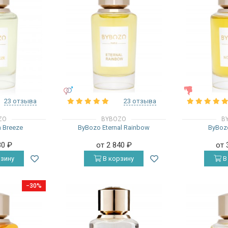
УНИСЕКС
ЖЕНСКИЕ
23 отзыва
23 отзыва
ZO
BYBOZO
B
 Breeze
ByBozo Eternal Rainbow
ByBozo
30
₽
от 2 840
₽
от 
зину
В корзину
В
−30%