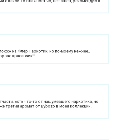
ый с какой-то влажностью, не зашёл, рекомендую к
охож на Флер Наркотик, но по-моему нежнее..
ороче красавчик!!!
части. Есть что-то от нашумевшего наркотика, но
же третий аромат от Bybozo в моей коллекции.