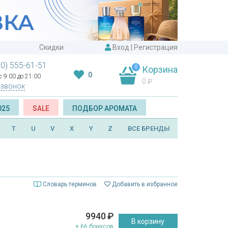
Скидки
Вход
|
Регистрация
00) 555-61-51
0
Корзина
0
 9:00 до 21:00
0
₽
 звонок
025
SALE
ПОДБОР АРОМАТА
T
U
V
X
Y
Z
ВСЕ БРЕНДЫ
Словарь терминов
Добавить в избранное
9940
₽
В корзину
+ 66 бонусов