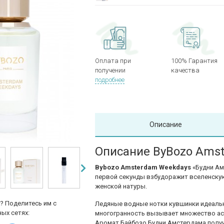
Оплата при
100% Гарантия
получении
качества
подробнее
Описание
Описание ByBozo Ams
Bybozo Amsterdam Weekdays
«Будни Ам
первой секунды взбудоражит вселенскую
женской натуры.
? Поделитесь им с
Ледяные водные нотки кувшинки идеальн
ых сетях:
многогранность вызывает множество асс
Аромат Байбозо Будни Амстердама полу