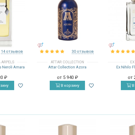
УНИСЕКС
УНИСЕКС
14 отзывов
30 отзывов
& ARPELS
ATTAR COLLECTION
EX
s Neroli Amara
Attar Collection Azora
Ex Nihilo F
80
₽
от 5 940
₽
от 
зину
В корзину
В