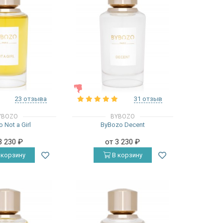
ЖЕНСКИЕ
23 отзыва
31 отзыв
YBOZO
BYBOZO
 Not a Girl
ByBozo Decent
3 230
₽
от 3 230
₽
 корзину
В корзину