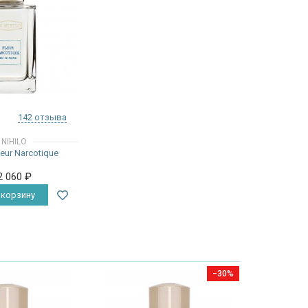
142 отзыва
 NIHILO
leur Narcotique
2 060
₽
 корзину
−30%