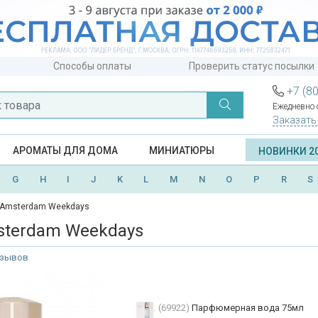
Способы оплаты
Проверить статус посылки
+7 (8
Ежедневно с
Заказать
АРОМАТЫ ДЛЯ ДОМА
МИНИАТЮРЫ
НОВИНКИ 2
G
H
I
J
K
L
M
N
O
P
R
S
 Amsterdam Weekdays
sterdam Weekdays
тзывов
(69922)
Парфюмерная вода 75мл