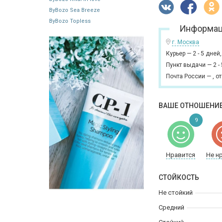
ByBozo Sea Breeze
ByBozo Topless
Информац
г. Москва
Курьер
—
2 - 5 дней
Пункт выдачи
—
2 -
Почта России
—
,
от
ВАШЕ ОТНОШЕНИЕ
9
Нравится
Не н
СТОЙКОСТЬ
Не стойкий
Средний