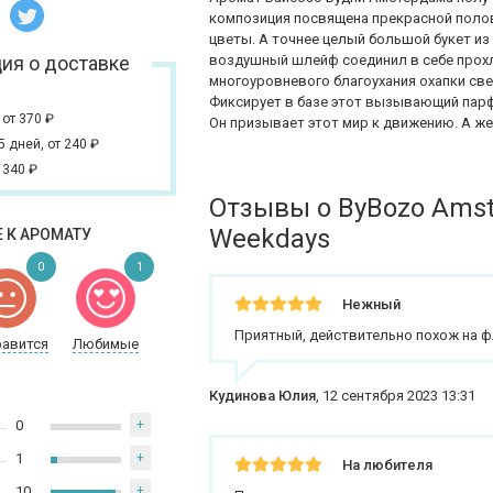
композиция посвящена прекрасной полов
цветы. А точнее целый большой букет из
ия о доставке
воздушный шлейф соединил в себе прох
многоуровневого благоухания охапки св
Фиксирует в базе этот вызывающий парф
,
от 370
₽
Он призывает этот мир к движению. А же
 5 дней,
от 240
₽
 340
₽
Отзывы о ByBozo Ams
Weekdays
 К АРОМАТУ
0
1
Нежный
Приятный, действительно похож на 
равится
Любимые
Кудинова Юлия
,
12 сентября 2023 13:31
0
+
1
+
На любителя
10
+