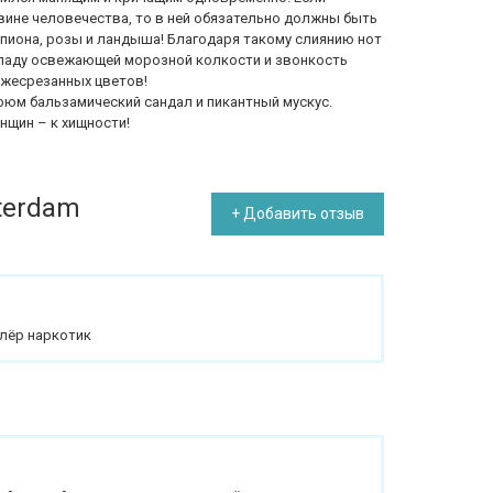
ине человечества, то в ней обязательно должны быть
 пиона, розы и ландыша! Благодаря такому слиянию нот
ладу освежающей морозной колкости и звонкость
ежесрезанных цветов!
юм бальзамический сандал и пикантный мускус.
нщин – к хищности!
terdam
+ Добавить отзыв
флёр наркотик