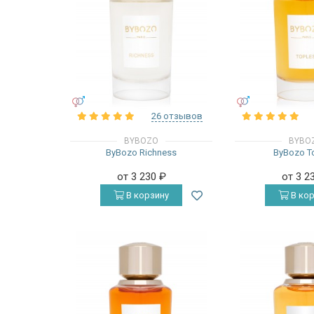
УНИСЕКС
УНИСЕКС
26 отзывов
BYBOZO
BYBO
ByBozo Richness
ByBozo T
от 3 230
₽
от 3 2
В корзину
В кор