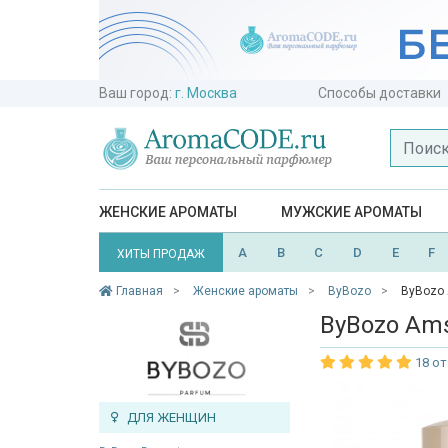
Ваш город:
г. Москва
Способы доставки
ЖЕНСКИЕ АРОМАТЫ
МУЖСКИЕ АРОМАТЫ
A
B
C
D
E
F
ХИТЫ ПРОДАЖ
Главная
Женские ароматы
ByBozo
ByBozo
ByBozo Am
18 о
ДЛЯ ЖЕНЩИН