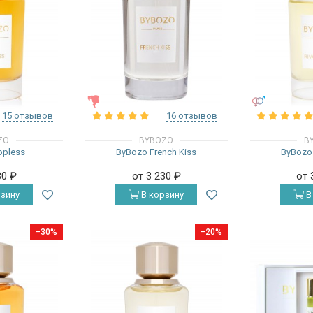
ЖЕНСКИЕ
УНИСЕКС
15 отзывов
16 отзывов
ZO
BYBOZO
B
opless
ByBozo French Kiss
ByBozo R
30
₽
от 3 230
₽
от 
зину
В корзину
В
−30%
−20%