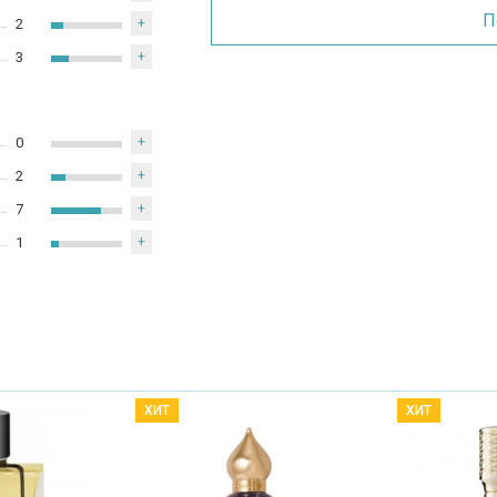
П
2
+
3
+
0
+
2
+
7
+
1
+
ХИТ
ХИТ