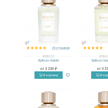
УНИСЕКС
УНИСЕКС
25 отзывов
BYBOZO
BYBO
ByBozo Habibi
ByBozo Sea
от 3 230
₽
от 3 2
В корзину
В кор