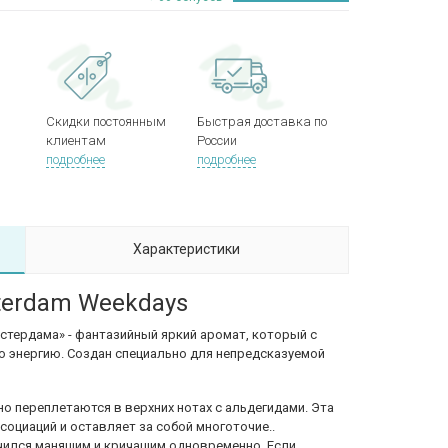
Скидки постоянным
Быстрая доставка по
клиентам
России
подробнее
подробнее
Характеристики
terdam Weekdays
стердама» - фантазийный яркий аромат, который с
 энергию. Создан специально для непредсказуемой
о переплетаются в верхних нотах с альдегидами. Эта
оциаций и оставляет за собой многоточие..
чился манящим и кричащим одновременно. Если