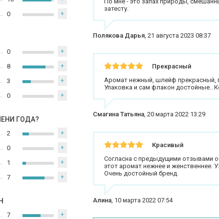
По мне - это запах природы, смешанн
затесту.
0
+
Полякова Дарья
,
21 августа 2023 08:37
0
+
8
+
Прекрасный
Аромат нежный, шлейф прекрасный, п
3
+
Упаковка и сам флакон достойные.. К
0
+
Смагина Татьяна
,
20 марта 2022 13:29
МЕНИ ГОДА?
2
+
Красивый
0
+
Согласна с предыдущими отзывами от
1
+
этот аромат нежнее и женственнее. У
Очень достойный бренд.
7
+
Алина
,
10 марта 2022 07:54
Н
7
+