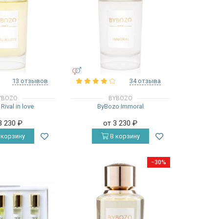
УНИСЕКС
13 отзывов
34 отзыва
YBOZO
BYBOZO
ival in love
ByBozo Immoral
3 230
₽
от 3 230
₽
 корзину
В корзину
−30%