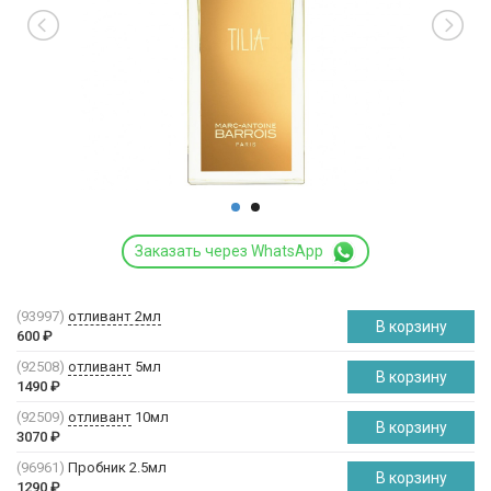
Заказать через WhatsApp
(93997)
отливант 2мл
В корзину
600
₽
(92508)
отливант
5мл
В корзину
1490
₽
(92509)
отливант
10мл
В корзину
3070
₽
(96961)
Пробник 2.5мл
В корзину
1290
₽