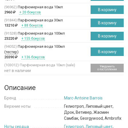
(96962)
Парфюмерная вода 10мл
В корзину
2960
₽
+ 20 бонусов
(91844)
Парфюмерная вода 30мл
В корзину
13210
₽
+ 88 бонусов
(91528)
Парфюмерная вода 100мл
В корзину
23220
₽
+ 155 бонусов
(94052)
Парфюмерная вода 100мл
В корзину
(
тестер
)
20390
₽
+ 136 бонусов
(103012)
Парфюмерная вода 10мл (sale)
Уведомить
о поступлении
нет в наличии
Описание
Бренд
Marc-Antoine Barrois
Верхние ноты
Гелиотроп, Липовый цвет,
Дрок, Ветивер, Жасмин
Самбак, Georgywood, Ambrofix
Ноты сердца
Гелиотроп
,
Липовый цвет
,