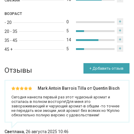
Свежий
ВОЗРАСТ
+
0
- 20
+
5
20 - 35
+
14
35 - 45
+
5
45 +
Отзывы
+ Добавить отзыв
Mark Antoin Barrois Tilla от Quentin Bisch
Сегодня нанесла первый раз этот чудесный аромат и
осталась в полном восторге!Для меня это
завораживающий и чарующий аромат-в общем -то точнее
не передать мои эмоции ,мой аромат без всяких но !Куплю
обязательно полную версию с удовольствием!
Светлана
,
26 августа 2025 10:46