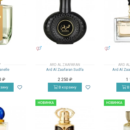
УНИСЕКС
УНИСЕКС
7
ARD AL ZAAFARAN
ARD A
anelle
Ard Al Zaafaran Sudfa
Ard Al Za
0
₽
2 250
₽
1
зину
В корзину
В
НОВИНКА
НОВИНКА