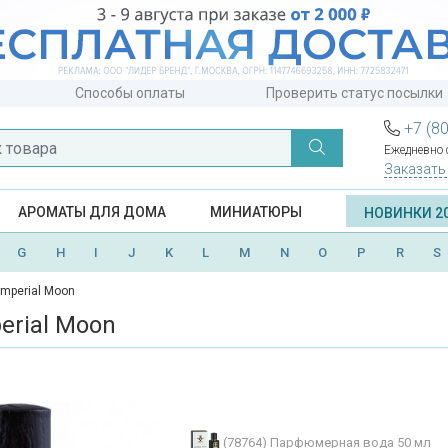
Способы оплаты
Проверить статус посылки
+7 (8
Ежедневно с
Заказать
АРОМАТЫ ДЛЯ ДОМА
МИНИАТЮРЫ
НОВИНКИ 2
G
H
I
J
K
L
M
N
O
P
R
S
Imperial Moon
erial Moon
(78764)
Парфюмерная вода 50 мл