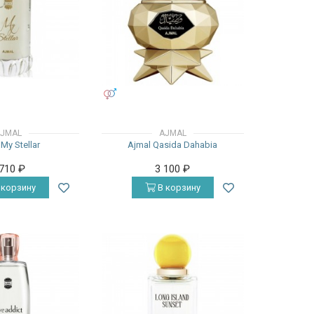
УНИСЕКС
JMAL
AJMAL
My Stellar
Ajmal Qasida Dahabia
 710
₽
3 100
₽
 корзину
В корзину