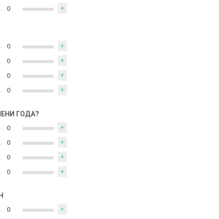
0
+
0
+
0
+
0
+
0
+
МЕНИ ГОДА?
0
+
0
+
0
+
0
+
Н
0
+