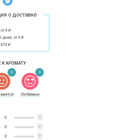
ия о доставке
,
от 0
₽
 5 дней,
от 0
₽
 670
₽
 К АРОМАТУ
0
0
равится
Любимые
0
+
0
+
0
+