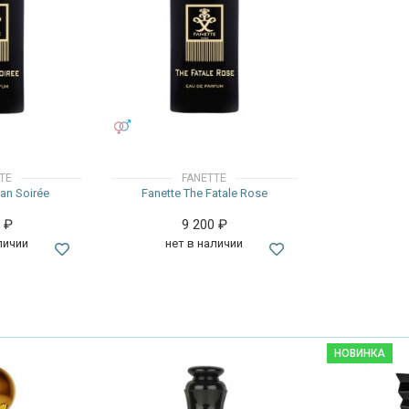
УНИСЕКС
TE
FANETTE
ian Soirée
Fanette The Fatale Rose
0
₽
9 200
₽
личии
нет в наличии
НОВИНКА