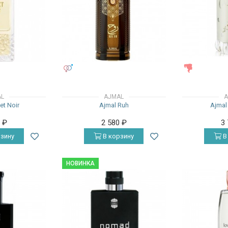
УНИСЕКС
ЖЕНСКИЕ
AL
AJMAL
A
et Noir
Ajmal Ruh
Ajmal 
0
₽
2 580
₽
3
зину
В корзину
В
НОВИНКА