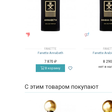
ЖЕНСКИЕ
УНИСЕКС
FANETTE
FANET
Fanette Annabeth
Fanette Arab
7 870
₽
8 29
нет в на
В корзину
С этим товаром покупают