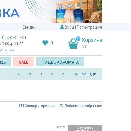
Скидки
Вход
|
Регистрация
00) 555-61-51
0
Корзина
0
 9:00 до 21:00
0
₽
 звонок
025
SALE
ПОДБОР АРОМАТА
T
U
V
X
Y
Z
ВСЕ БРЕНДЫ
Словарь терминов
Добавить в избранное
нет в
Уведомить