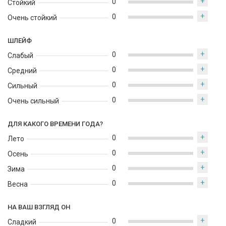
+
под звездами Сахары. Эта композиция призвана погрузить
0
Стойкий
вас в романтический вечер в пустыне, полный магии и
+
0
Очень стойкий
загадок.
ШЛЕЙФ
+
0
Слабый
+
0
Средний
+
0
Сильный
+
0
Очень сильный
ДЛЯ КАКОГО ВРЕМЕНИ ГОДА?
+
0
Лето
+
0
Осень
+
0
Зима
+
0
Весна
НА ВАШ ВЗГЛЯД ОН
+
0
Сладкий