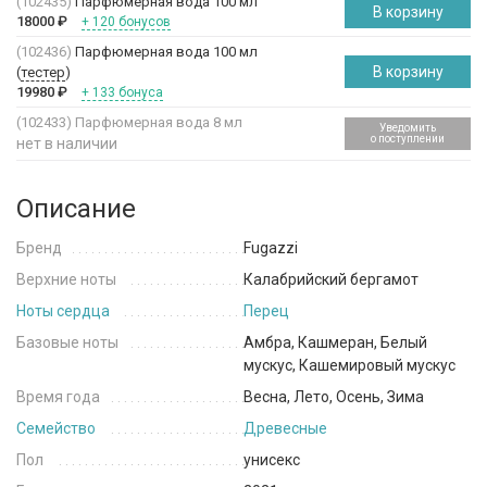
(102435)
Парфюмерная вода 100 мл
В корзину
18000
₽
+ 120 бонусов
(102436)
Парфюмерная вода 100 мл
В корзину
(
тестер
)
19980
₽
+ 133 бонуса
(102433)
Парфюмерная вода 8 мл
Уведомить
о поступлении
нет в наличии
Описание
Бренд
Fugazzi
Верхние ноты
Калабрийский бергамот
Ноты сердца
Перец
Базовые ноты
Амбра, Кашмеран, Белый
мускус, Кашемировый мускус
Время года
Весна, Лето, Осень, Зима
Семейство
Древесные
Пол
унисекс