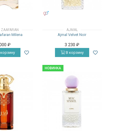
УНИСЕКС
L ZAAFARAN
AJMAL
afaran Milena
Ajmal Velvet Noir
 000
₽
3 230
₽
 корзину
В корзину
НОВИНКА