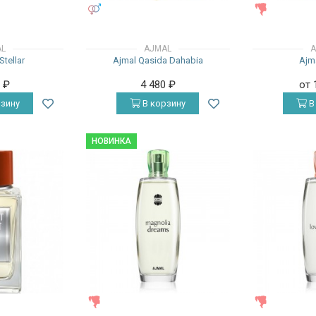
УНИСЕКС
ЖЕНСКИЕ
AL
AJMAL
A
Stellar
Ajmal Qasida Dahabia
Ajm
0
₽
4 480
₽
от 
зину
В корзину
В
НОВИНКА
ЖЕНСКИЕ
ЖЕНСКИЕ