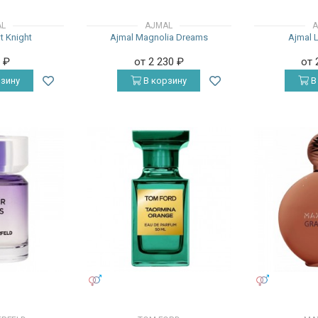
AL
AJMAL
A
t Knight
Ajmal Magnolia Dreams
Ajmal 
0
₽
от 2 230
₽
от 
зину
В корзину
В
УНИСЕКС
УНИСЕКС