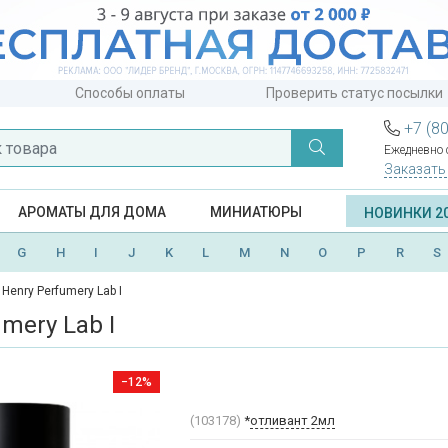
Способы оплаты
Проверить статус посылки
+7 (8
Ежедневно с
Заказать
АРОМАТЫ ДЛЯ ДОМА
МИНИАТЮРЫ
НОВИНКИ 2
G
H
I
J
K
L
M
N
O
P
R
S
Henry Perfumery Lab I
mery Lab I
−12%
(103178)
*
отливант 2мл