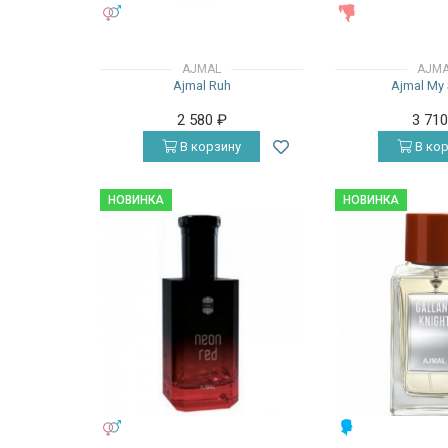
УНИСЕКС
ЖЕНСКИЕ
AJMAL
AJM
Ajmal Ruh
Ajmal My 
2 580
₽
3 71
В корзину
В кор
НОВИНКА
НОВИНКА
УНИСЕКС
МУЖСКИЕ