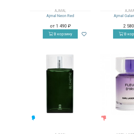
AJMAL
AJM
Ajmal Neon Red
Ajmal Galan
от 1 490
₽
2 58
В корзину
В кор
МУЖСКИЕ
ЖЕНСКИЕ