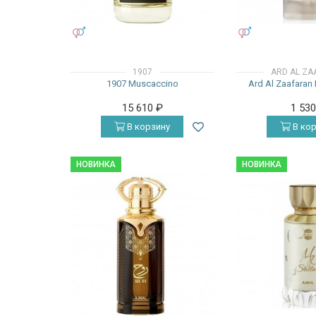
УНИСЕКС
УНИСЕКС
1907
ARD AL ZA
1907 Muscaccino
Ard Al Zaafara
15 610
₽
1 53
В корзину
В кор
НОВИНКА
НОВИНКА