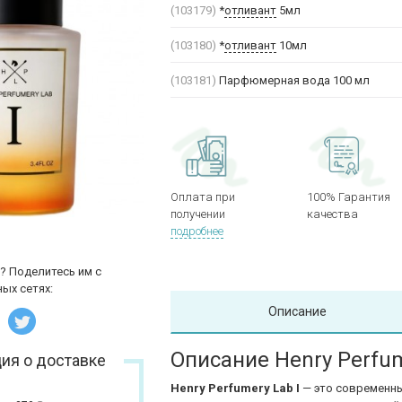
(103179)
*
отливант
5мл
(103180)
*
отливант
10мл
(103181)
Парфюмерная вода 100 мл
Оплата при
100% Гарантия
получении
качества
подробнее
? Поделитесь им с
ых сетях:
Описание
Описание Henry Perfum
ия о доставке
Henry Perfumery Lab I
— это современны