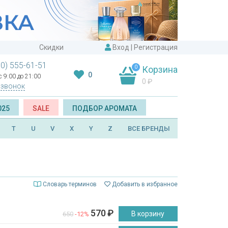
Скидки
Вход
|
Регистрация
00) 555-61-51
0
Корзина
0
 9:00 до 21:00
0
₽
 звонок
025
SALE
ПОДБОР АРОМАТА
T
U
V
X
Y
Z
ВСЕ БРЕНДЫ
Словарь терминов
Добавить в избранное
570
₽
В корзину
650
-12%