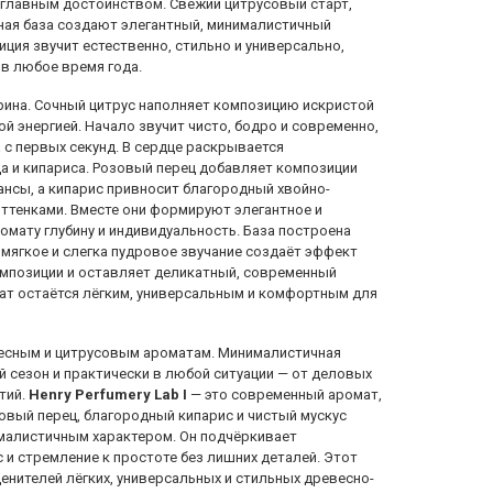
 главным достоинством. Свежий цитрусовый старт,
сная база создают элегантный, минималистичный
ция звучит естественно, стильно и универсально,
в любое время года.
ина. Сочный цитрус наполняет композицию искристой
й энергией. Начало звучит чисто, бодро и современно,
 с первых секунд. В сердце раскрывается
а и кипариса. Розовый перец добавляет композиции
ансы, а кипарис привносит благородный хвойно-
оттенками. Вместе они формируют элегантное и
омату глубину и индивидуальность. База построена
, мягкое и слегка пудровое звучание создаёт эффект
омпозиции и оставляет деликатный, современный
ат остаётся лёгким, универсальным и комфортным для
есным и цитрусовым ароматам. Минималистичная
 сезон и практически в любой ситуации — от деловых
тий.
Henry Perfumery Lab I
— это современный аромат,
овый перец, благородный кипарис и чистый мускус
малистичным характером. Он подчёркивает
 и стремление к простоте без лишних деталей. Этот
нителей лёгких, универсальных и стильных древесно-