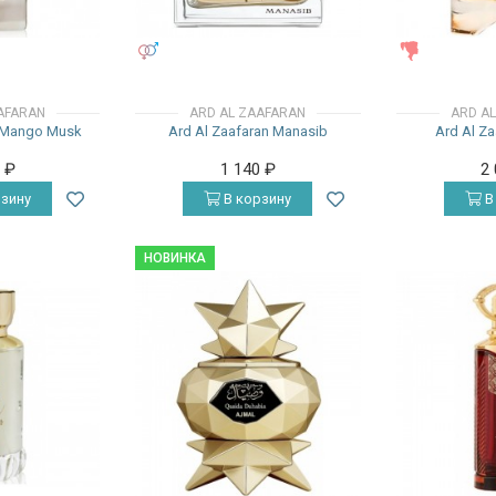
УНИСЕКС
ЖЕНСКИЕ
AFARAN
ARD AL ZAAFARAN
ARD A
n Mango Musk
Ard Al Zaafaran Manasib
Ard Al Za
0
₽
1 140
₽
2
зину
В корзину
В
НОВИНКА