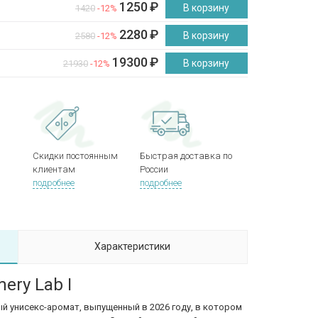
1250
₽
В корзину
1420
-12%
2280
₽
В корзину
2580
-12%
19300
₽
В корзину
21930
-12%
Скидки постоянным
Быстрая доставка по
клиентам
России
подробнее
подробнее
Характеристики
ery Lab I
й унисекс-аромат, выпущенный в 2026 году, в котором