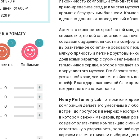
лаконичность композиции становится её
,
от 370
₽
пряно-древесное сердце и чистая муску
 6 дней,
от 600
₽
аромат с безупречным балансом. Компози
 320
₽
идеально дополняя повседневный образ 
Аромат открывается яркой нотой мандар
 К АРОМАТУ
свежестью, лёгкой сладостью и солнечно
создавая ощущение лёгкости и комфорта
0
0
выразительное сочетание розового перц
мягкую пряность и лёгкие фруктовые ню
древесный характер с сухими зелёными 
равится
Любимые
гармоничное сердце, которое придаёт ар
вокруг чистого мускуса. Его бархатистое
ухоженной кожи, усиливает стойкость к
шлейф. Благодаря лаконичной базе аром
0
+
ежедневного использования.
0
+
Henry Perfumery Lab I
относится к древ
композиция делает его уместным в любой
0
+
встреч до прогулок и вечерних мероприя
0
+
в котором свежий мандарин, пряный роз
создают элегантную композицию с мини
естественную уверенность, хороший вкус
парфюм станет отличным выбором для це