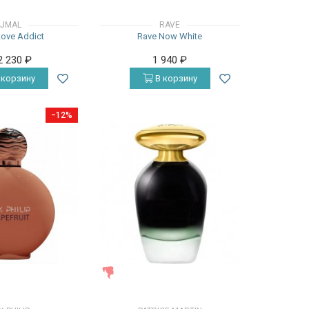
JMAL
RAVE
Love Addict
Rave Now White
2 230
₽
1 940
₽
 корзину
В корзину
−12%
ЖЕНСКИЕ