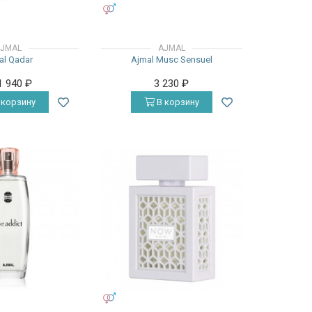
УНИСЕКС
JMAL
AJMAL
al Qadar
Ajmal Musc Sensuel
1 940
₽
3 230
₽
 корзину
В корзину
УНИСЕКС