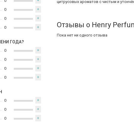
0
+
цитрусовых ароматов с чистым и утончё
0
+
0
+
Отзывы о Henry Perfum
0
+
Пока нет ни одного отзыва
МЕНИ ГОДА?
0
+
0
+
0
+
0
+
Н
0
+
0
+
0
+