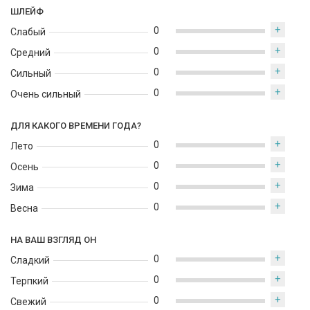
прекрасно дополняет как дневной, так и вечерний образ,
ШЛЕЙФ
окутывая нежным, свежим и элегантным ароматным облаком.
+
0
Слабый
+
0
Средний
+
0
Сильный
+
0
Очень сильный
ДЛЯ КАКОГО ВРЕМЕНИ ГОДА?
+
0
Лето
+
0
Осень
+
0
Зима
+
0
Весна
НА ВАШ ВЗГЛЯД ОН
+
0
Сладкий
+
0
Терпкий
+
0
Свежий