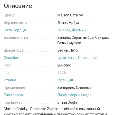
Описание
Бренд
Maison Cataliya
Верхние ноты
Дыня, Арбуз
Ноты сердца
Фиалка
,
Жасмин
Базовые ноты
Ваниль, Серая амбра, Сандал,
Белый мускус
Время года
Весна, Лето
Семейство
Фруктовые
,
Цветочные
Пол
унисекс
Год
2025
Страна
Франция
Применение
Вечерние, Дневные
Тип товара
Парфюмерная вода
,
Парфюмер
Emna Doghri
Maison Cataliya
Princesse Zaphira — лёгкий и изысканный
унисекс-аромат, наполненный свежестью сочных фруктов и