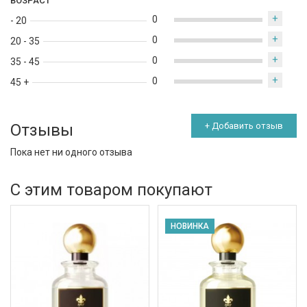
ВОЗРАСТ
кинематографичным характером. Этот парфюм станет
отличным выбором для ценителей нишевой парфюмерии,
+
0
- 20
которые ищут оригинальные, эмоциональные и
+
0
20 - 35
запоминающиеся ароматы с нестандартным звучанием.
+
0
35 - 45
+
0
45 +
Отзывы
+ Добавить отзыв
Пока нет ни одного отзыва
С этим товаром покупают
НОВИНКА