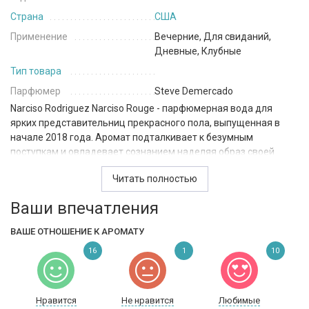
Страна
США
Применение
Вечерние, Для свиданий,
Дневные, Клубные
Тип товара
Парфюмер
Steve Demercado
Narciso Rodriguez Narciso Rouge
- парфюмерная вода для
ярких представительниц прекрасного пола, выпущенная в
начале 2018 года. Аромат подталкивает к безумным
поступкам и
овладевает сознанием наделяя образ своей
обладательницы теплом и страстью. Композиция
Читать полностью
рекомендована для вечернего ношения и принадлежит к
семейству древесно-цветочных ароматов, с мускусными
Ваши впечатления
акцентами. Парфюм раскрывается тонами болгарской розы с
примесью пудровых нот ириса. Сердце наполнино теплом
ВАШЕ ОТНОШЕНИЕ К АРОМАТУ
мускуса. Основный акцент композиции сделан на сладость
16
1
10
бобов тонка, ветивер и мотивы белого кедра.
Нравится
Не нравится
Любимые