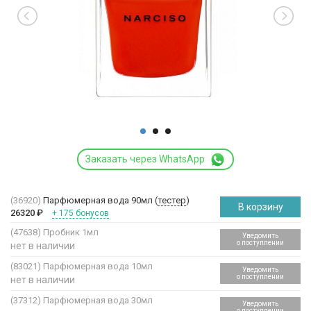
Заказать через WhatsApp
(36920)
Парфюмерная вода 90мл (
тестер
)
В корзину
26320
₽
+ 175 бонусов
(47638)
Пробник 1мл
Уведомить
о поступлении
нет в наличии
(83021)
Парфюмерная вода 10мл
Уведомить
о поступлении
нет в наличии
(37312)
Парфюмерная вода 30мл
Уведомить
о поступлении