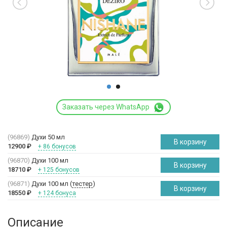
Заказать через WhatsApp
(96869)
Духи 50 мл
В корзину
12900
₽
+ 86 бонусов
(96870)
Духи 100 мл
В корзину
18710
₽
+ 125 бонусов
(96871)
Духи 100 мл (
тестер
)
В корзину
18550
₽
+ 124 бонуса
Описание