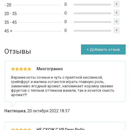
+
0
- 20
+
0
20 - 35
+
0
35 - 45
+
0
45 +
Отзывы
+ Добавить отзыв
Многогранно
Верхние ноты сочные и чуть с приятной кислинкой,
грейпфрут и малина остаются играть главную роль,
заманчиво ягодный аромат, напоминает корзину свежих
фруктов с теплым оттенком ванили, так и хочется съесть
аромат!!!
Настюшка
,
20 октября 2022 18:37
НЕ СХОЖ С VP Dear Polly