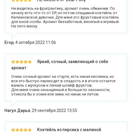
Не ведитесь на фрагрантику, аромат очень обманчив. По
началу есть что-то от DP, но потом слащавый коктейль от
Килиановской девочки. Для меня это фруктовый коктейль
для юной особы. Аромат беззаботный, веселый и игривый.
На лето-весну.
Егор
,
4 октября 2022 11:06
Яркий, сочный, заявляющий о себе
аромат
Очень сочный аромат на старте, есть некая кислинка, но
все это быстро переходит в сладость и в итоге остается
ваниль с мускусом и легкий шлейф фруктов.
Для меня очень насыщенный и больше по сезонности,
отнесла бы к осени или зиме, но никак не летом.
Нагул Дарья
,
29 сентября 2022 13:55
Коктейль из персика с малиной