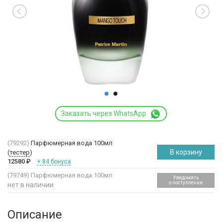
Заказать через WhatsApp
(79292)
Парфюмерная вода 100мл
В корзину
(
тестер
)
12580
₽
+ 84 бонуса
(79749)
Парфюмерная вода 100мл
Уведомить
о поступлении
нет в наличии
Описание