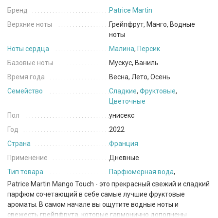
Бренд
Patrice Martin
Верхние ноты
Грейпфрут, Манго, Водные
ноты
Ноты сердца
Малина
,
Персик
Базовые ноты
Мускус, Ваниль
Время года
Весна, Лето, Осень
Семейство
Сладкие
,
Фруктовые
,
Цветочные
Пол
унисекс
Год
2022
Страна
Франция
Применение
Дневные
Тип товара
Парфюмерная вода
,
Patrice Martin Mango Touch - это прекрасный свежий и сладкий
парфюм сочетающий в себе самые лучшие фруктовые
ароматы. В самом начале вы ощутите водные ноты и
свежесть грейпфрута, которые гармонично дополнены