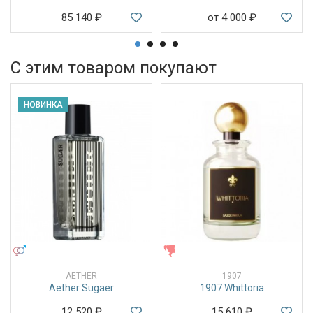
85 140
₽
от 4 000
₽
С этим товаром покупают
НОВИНКА
УНИСЕКС
ЖЕНСКИЕ
AETHER
1907
Aether Sugaer
1907 Whittoria
12 520
₽
15 610
₽