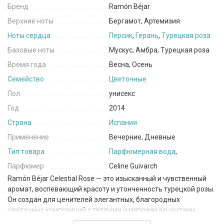
Бренд
Ramón Béjar
Верхние ноты
Бергамот, Артемизия
Ноты сердца
Персик
,
Герань
,
Турецкая роза
Базовые ноты
Мускус, Амбра, Турецкая роза
Время года
Весна, Осень
Семейство
Цветочные
Пол
унисекс
Год
2014
Страна
Испания
Применение
Вечерние, Дневные
Тип товара
Парфюмерная вода
,
Парфюмер
Celine Guivarch
Ramón Béjar Celestial Rose — это изысканный и чувственный
аромат, воспевающий красоту и утонченность турецкой розы.
Он создан для ценителей элегантных, благородных
цветочных композиций с тёплыми и мягкими акцентами.