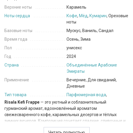
Верхние ноты
Карамель
Ноты сердца
Кофе
,
Мёд
,
Кумарин
, Ореховые
ноты
Базовые ноты
Мускус, Ваниль, Сандал
Время года
Осень, Зима
Пол
унисекс
Год
2024
Страна
Объединённые Арабские
Эмираты
Применение
Вечерние, Для свиданий,
Дневные
Тип товара
Парфюмерная вода
,
Risala Kefi Frappe
— это уютный и соблазнительный
гурманский аромат, вдохновлённый ароматом
свежесваренного кофе, карамельных десертов и тёплых
зимних вечеров. Композиция сочетает сладкие, сливочные и
ореховые оттенки, создавая насыщенное и комфортное
Читать полностью