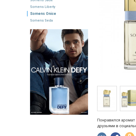
Somens Jade
Somens Liberty
Somens Onice
Somens Seda
Понравился аромат 
друзьями в социальн