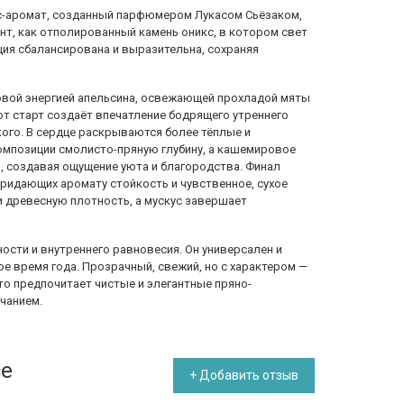
кс-аромат, созданный парфюмером Лукасом Сьёзаком,
нт, как отполированный камень оникс, в котором свет
ция сбалансирована и выразительна, сохраняя
овой энергией апельсина, освежающей прохладой мяты
от старт создаёт впечатление бодрящего утреннего
зкого. В сердце раскрываются более тёплые и
омпозиции смолисто-пряную глубину, а кашемировое
, создавая ощущение уюта и благородства. Финал
 придающих аромату стойкость и чувственное, сухое
и древесную плотность, а мускус завершает
ности и внутреннего равновесия. Он универсален и
ое время года. Прозрачный, свежий, но с характером —
то предпочитает чистые и элегантные пряно-
чанием.
ce
+ Добавить отзыв