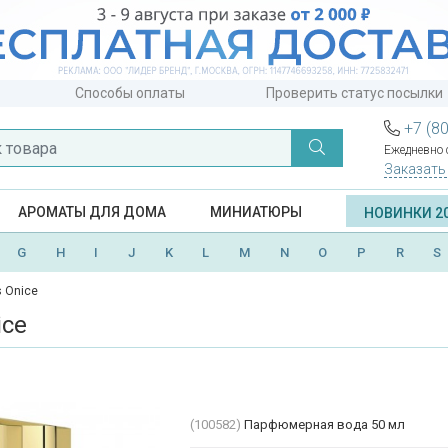
Способы оплаты
Проверить статус посылки
+7 (8
Ежедневно с
Заказать
АРОМАТЫ ДЛЯ ДОМА
МИНИАТЮРЫ
НОВИНКИ 2
G
H
I
J
K
L
M
N
O
P
R
S
 Onice
ice
(100582)
Парфюмерная вода 50 мл