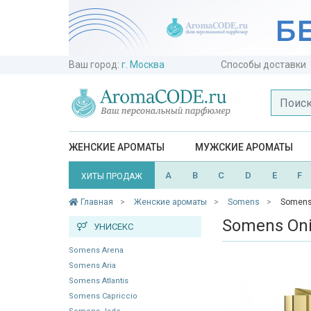
Ваш город:
г. Москва
Способы доставки
ЖЕНСКИЕ АРОМАТЫ
МУЖСКИЕ АРОМАТЫ
A
B
C
D
E
F
ХИТЫ ПРОДАЖ
Главная
Женские ароматы
Somens
Somens
Somens On
УНИСЕКС
Somens Arena
Somens Aria
Somens Atlantis
Somens Capriccio