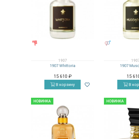
ЖЕНСКИЕ
УНИСЕКС
1907
190
1907 Whittoria
1907 Musc
15 610
₽
15 61
В корзину
В кор
НОВИНКА
НОВИНКА