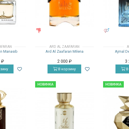
ЖЕНСКИЕ
УНИСЕКС
AFARAN
ARD AL ZAAFARAN
A
an Manasib
Ard Al Zaafaran Milena
Ajmal De
0
₽
2 000
₽
3
зину
В корзину
В
НОВИНКА
НОВИНКА