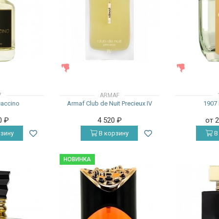
ЖЕНСКИЕ
ЖЕНСКИЕ
7
ARMAF
accino
Armaf Club de Nuit Precieux IV
1907 
0
₽
4 520
₽
от 
зину
В корзину
В
НОВИНКА