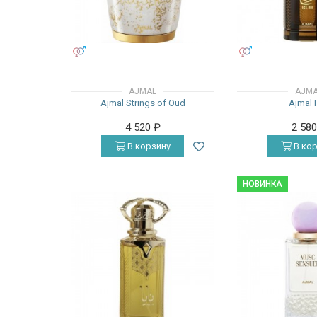
УНИСЕКС
УНИСЕКС
AJMAL
AJM
Ajmal Strings of Oud
Ajmal 
4 520
₽
2 58
В корзину
В кор
НОВИНКА