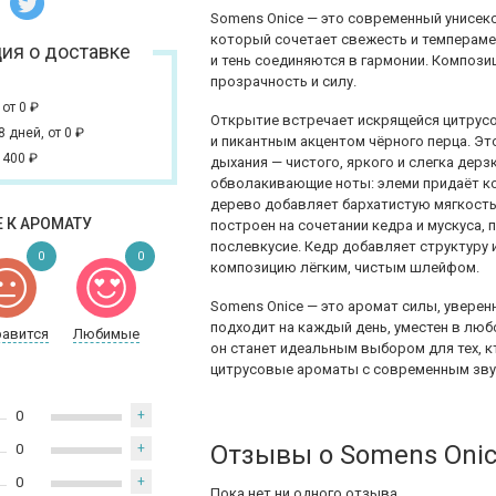
Somens Onice — это современный унисе
который сочетает свежесть и темпераме
ия о доставке
и тень соединяются в гармонии. Компози
прозрачность и силу.
,
от 0
₽
Открытие встречает искрящейся цитрус
 8 дней,
от 0
₽
и пикантным акцентом чёрного перца. Эт
 400
₽
дыхания — чистого, яркого и слегка дер
обволакивающие ноты: элеми придаёт к
дерево добавляет бархатистую мягкость
 К АРОМАТУ
построен на сочетании кедра и мускуса,
послевкусие. Кедр добавляет структуру 
0
0
композицию лёгким, чистым шлейфом.
Somens Onice — это аромат силы, уверен
подходит на каждый день, уместен в люб
равится
Любимые
он станет идеальным выбором для тех, к
цитрусовые ароматы с современным зву
0
+
Отзывы о Somens Oni
0
+
0
+
Пока нет ни одного отзыва