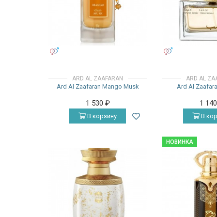
УНИСЕКС
УНИСЕКС
ARD AL ZAAFARAN
ARD AL ZA
Ard Al Zaafaran Mango Musk
Ard Al Zaafar
1 530
₽
1 14
В корзину
В кор
НОВИНКА