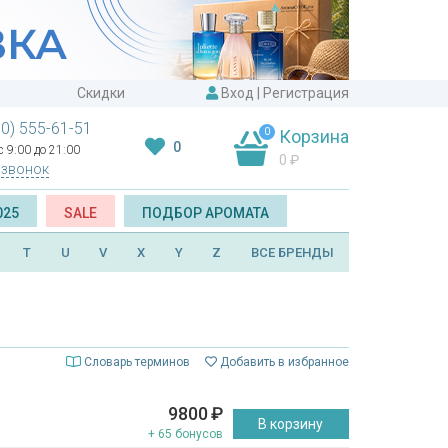
Скидки
Вход
|
Регистрация
00) 555-61-51
0
Корзина
0
 9:00 до 21:00
0
₽
 звонок
025
SALE
ПОДБОР АРОМАТА
T
U
V
X
Y
Z
ВСЕ БРЕНДЫ
Словарь терминов
Добавить в избранное
9800
₽
В корзину
+ 65 бонусов