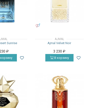
УНИСЕКС
JMAL
AJMAL
sert Sunrise
Ajmal Velvet Noir
 230
₽
3 230
₽
 корзину
В корзину