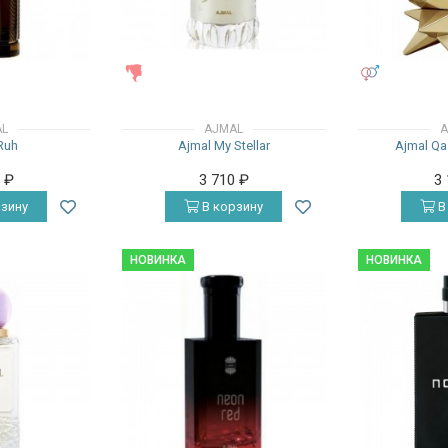
ЖЕНСКИЕ
УНИСЕКС
AL
AJMAL
A
Ruh
Ajmal My Stellar
Ajmal Qa
0
₽
3 710
₽
3
зину
В корзину
В
НОВИНКА
НОВИНКА