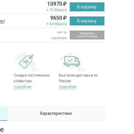
10970
₽
В корзину
+ 73 бонуса
9650
₽
В корзину
ер
)
+ 64 бонуса
нет в
Уведомить
о поступлении
наличии
Скидки постоянным
Быстрая доставка по
клиентам
России
подробнее
подробнее
Характеристики
ce