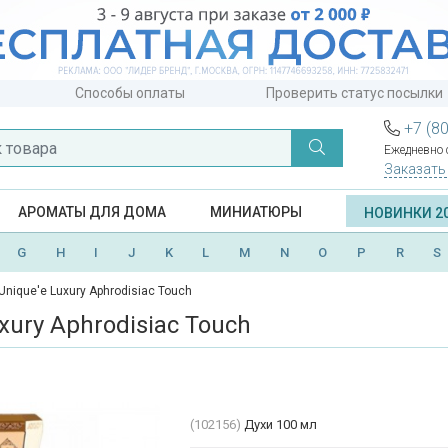
Способы оплаты
Проверить статус посылки
+7 (8
Ежедневно с
Заказать
АРОМАТЫ ДЛЯ ДОМА
МИНИАТЮРЫ
НОВИНКИ 2
G
H
I
J
K
L
M
N
O
P
R
S
Unique'e Luxury Aphrodisiac Touch
xury Aphrodisiac Touch
(102156)
Духи 100 мл