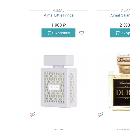
AJMAL
AJM
Ajmal Little Prince
Ajmal Galan
1 900
₽
2 58
В корзину
В кор
УНИСЕКС
УНИСЕКС