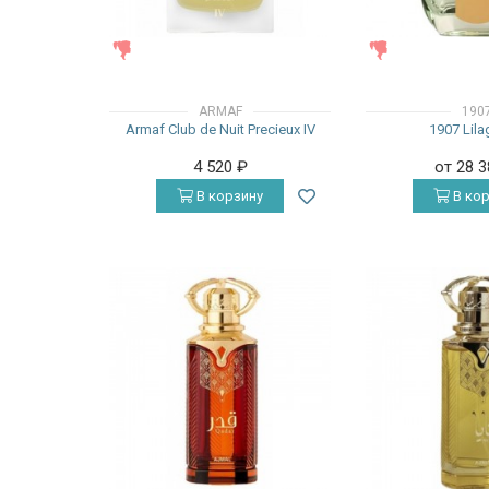
ЖЕНСКИЕ
ЖЕНСКИЕ
ARMAF
190
Armaf Club de Nuit Precieux IV
1907 Lil
4 520
₽
от 28 
В корзину
В кор