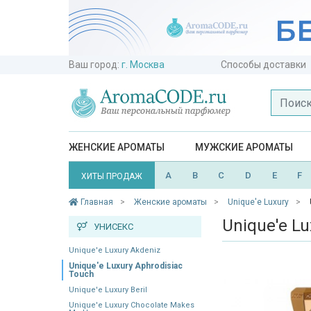
Ваш город:
г. Москва
Способы доставки
ЖЕНСКИЕ АРОМАТЫ
МУЖСКИЕ АРОМАТЫ
A
B
C
D
E
F
ХИТЫ ПРОДАЖ
Главная
Женские ароматы
Unique'e Luxury
Unique'e Lu
УНИСЕКС
Unique'e Luxury Akdeniz
Unique'e Luxury Aphrodisiac
Touch
Unique'e Luxury Beril
Unique'e Luxury Chocolate Makes