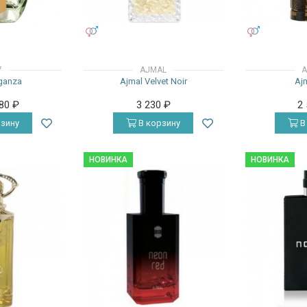
УНИСЕКС
УНИСЕКС
7
AJMAL
A
aganza
Ajmal Velvet Noir
Aj
380
₽
3 230
₽
2
зину
В корзину
В
НОВИНКА
НОВИНКА