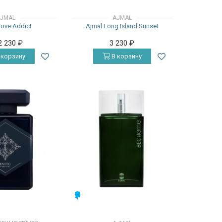
JMAL
AJMAL
Love Addict
Ajmal Long Island Sunset
2 230
₽
3 230
₽
 корзину
В корзину
МУЖСКИЕ