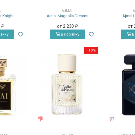
AL
AJMAL
A
t Knight
Ajmal Magnolia Dreams
Ajmal 
0
₽
от 2 230
₽
от 
зину
В корзину
В
−10%
ЖЕНСКИЕ
УНИСЕКС