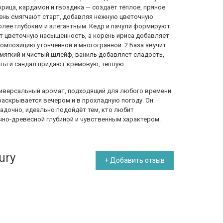
орица, кардамон и гвоздика — создаёт тёплое, пряное
рень смягчают старт, добавляя нежную цветочную
олее глубоким и элегантным. Кедр и пачули формируют
ют цветочную насыщенность, а корень ириса добавляет
композицию утончённой и многогранной. 2 База звучит
мягкий и чистый шлейф, ваниль добавляет сладость,
оты и сандал придают кремовую, тёплую
о универсальный аромат, подходящий для любого времени
 раскрывается вечером и в прохладную погоду. Он
гадочно, идеально подойдёт тем, кто любит
но-древесной глубиной и чувственным характером.
ury
+ Добавить отзыв