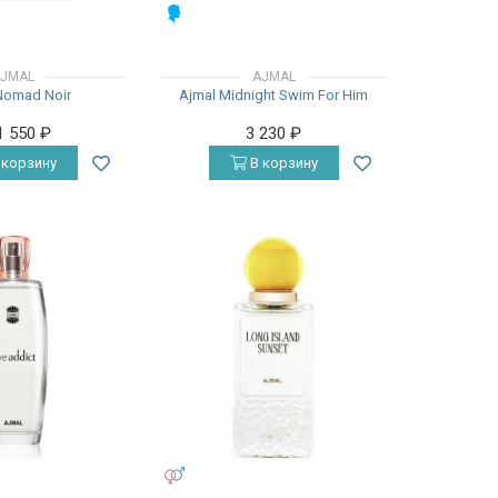
МУЖСКИЕ
JMAL
AJMAL
Nomad Noir
Ajmal Midnight Swim For Him
1 550
₽
3 230
₽
 корзину
В корзину
УНИСЕКС