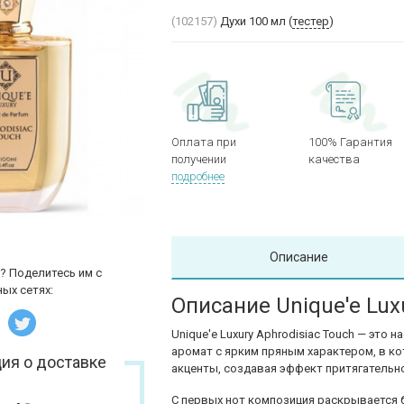
(102157)
Духи 100 мл (
тестер
)
Оплата при
100% Гарантия
получении
качества
подробнее
Описание
? Поделитесь им с
ых сетях:
Описание Unique'e Lux
Unique'e Luxury Aphrodisiac Touch — это
аромат с ярким пряным характером, в к
ия о доставке
акценты, создавая эффект притягательн
С первых нот композиция раскрывается 