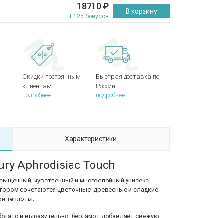
18710
₽
В корзину
+ 125 бонусов
Скидки постоянным
Быстрая доставка по
клиентам
России
подробнее
подробнее
Характеристики
ury Aphrodisiac Touch
 насыщенный, чувственный и многослойный унисекс
отором сочетаются цветочные, древесные и сладкие
ой теплоты.
богато и выразительно: бергамот добавляет свежую