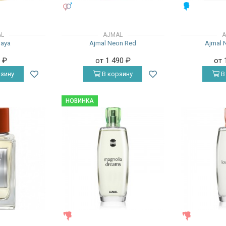
УНИСЕКС
МУЖСКИЕ
AL
AJMAL
A
Naya
Ajmal Neon Red
Ajmal 
0
₽
от 1 490
₽
от 
зину
В корзину
В
НОВИНКА
ЖЕНСКИЕ
ЖЕНСКИЕ