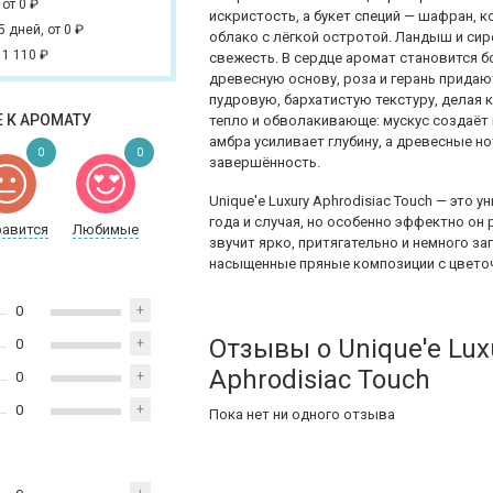
,
от 0
₽
искристость, а букет специй — шафран, к
 5 дней,
от 0
₽
облако с лёгкой остротой. Ландыш и си
 1 110
₽
свежесть. В сердце аромат становится б
древесную основу, роза и герань прида
пудровую, бархатистую текстуру, делая 
 К АРОМАТУ
тепло и обволакивающе: мускус создаёт 
амбра усиливает глубину, а древесные н
0
0
завершённость.
Unique'e Luxury Aphrodisiac Touch — эт
года и случая, но особенно эффектно он
равится
Любимые
звучит ярко, притягательно и немного за
насыщенные пряные композиции с цветоч
0
+
Отзывы о Unique'e Lux
0
+
Aphrodisiac Touch
0
+
0
+
Пока нет ни одного отзыва