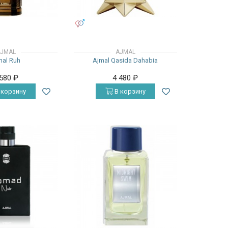
УНИСЕКС
JMAL
AJMAL
mal Ruh
Ajmal Qasida Dahabia
 580
₽
4 480
₽
 корзину
В корзину