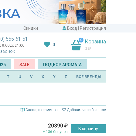
Скидки
Вход
|
Регистрация
00) 555-61-51
0
Корзина
0
 9:00 до 21:00
0
₽
 звонок
025
SALE
ПОДБОР АРОМАТА
T
U
V
X
Y
Z
ВСЕ БРЕНДЫ
Словарь терминов
Добавить в избранное
20390
₽
В корзину
+ 136 бонусов