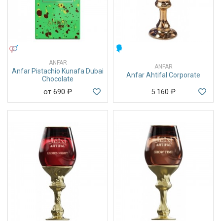
УНИСЕКС
МУЖСКИЕ
ANFAR
ANFAR
Anfar Pistachio Kunafa Dubai
Anfar Ahtifal Corporate
Chocolate
от 690
₽
5 160
₽