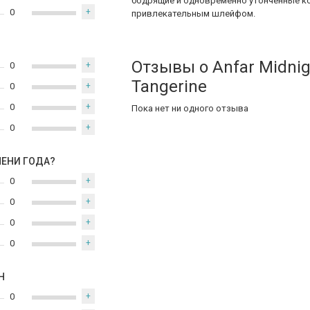
бодрящие и одновременно утончённые к
0
+
привлекательным шлейфом.
Отзывы о Anfar Midnig
0
+
Tangerine
0
+
0
+
Пока нет ни одного отзыва
0
+
МЕНИ ГОДА?
0
+
0
+
0
+
0
+
Н
0
+