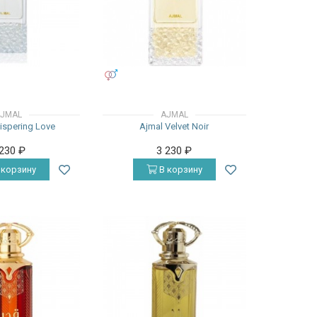
УНИСЕКС
JMAL
AJMAL
ispering Love
Ajmal Velvet Noir
 230
₽
3 230
₽
 корзину
В корзину