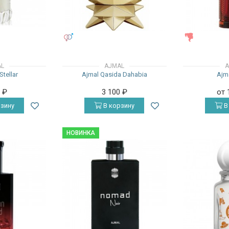
УНИСЕКС
ЖЕНСКИЕ
AL
AJMAL
A
Stellar
Ajmal Qasida Dahabia
Ajm
0
₽
3 100
₽
от 
зину
В корзину
В
НОВИНКА