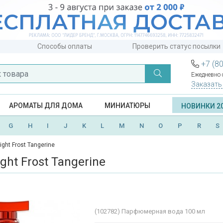
Способы оплаты
Проверить статус посылки
+7 (8
Ежедневно с
Заказать
АРОМАТЫ ДЛЯ ДОМА
МИНИАТЮРЫ
НОВИНКИ 2
G
H
I
J
K
L
M
N
O
P
R
S
ight Frost Tangerine
ght Frost Tangerine
(102782)
Парфюмерная вода 100 мл