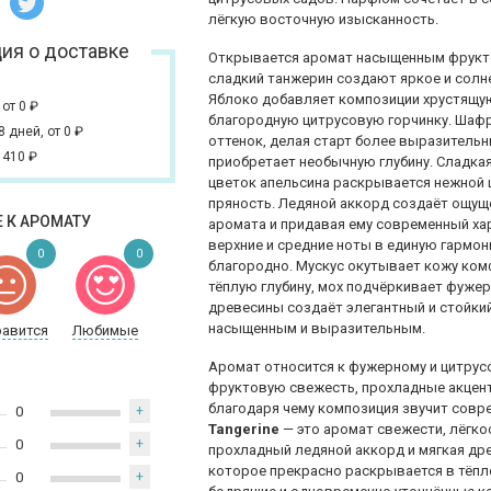
лёгкую восточную изысканность.
ия о доставке
Открывается аромат насыщенным фрукт
сладкий танжерин создают яркое и солне
Яблоко добавляет композиции хрустящую
,
от 0
₽
благородную цитрусовую горчинку. Шафр
 8 дней,
от 0
₽
оттенок, делая старт более выразитель
 410
₽
приобретает необычную глубину. Сладка
цветок апельсина раскрывается нежной 
пряность. Ледяной аккорд создаёт ощущ
 К АРОМАТУ
аромата и придавая ему современный х
верхние и средние ноты в единую гармон
0
0
благородно. Мускус окутывает кожу ко
тёплую глубину, мох подчёркивает фуже
древесины создаёт элегантный и стойкий
насыщенным и выразительным.
равится
Любимые
Аромат относится к фужерному и цитрус
фруктовую свежесть, прохладные акцент
благодаря чему композиция звучит совре
0
+
Tangerine
— это аромат свежести, лёгко
0
+
прохладный ледяной аккорд и мягкая др
которое прекрасно раскрывается в тёпло
0
+