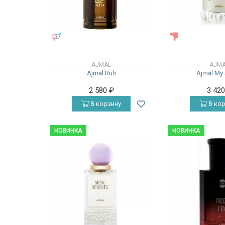
УНИСЕКС
ЖЕНСКИЕ
AJMAL
AJM
Ajmal Ruh
Ajmal My 
2 580
₽
3 42
В корзину
В кор
НОВИНКА
НОВИНКА