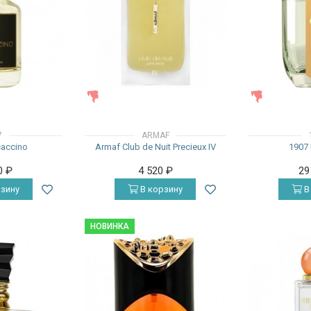
ЖЕНСКИЕ
ЖЕНСКИЕ
7
ARMAF
accino
Armaf Club de Nuit Precieux IV
1907 
0
₽
4 520
₽
29
зину
В корзину
В
НОВИНКА