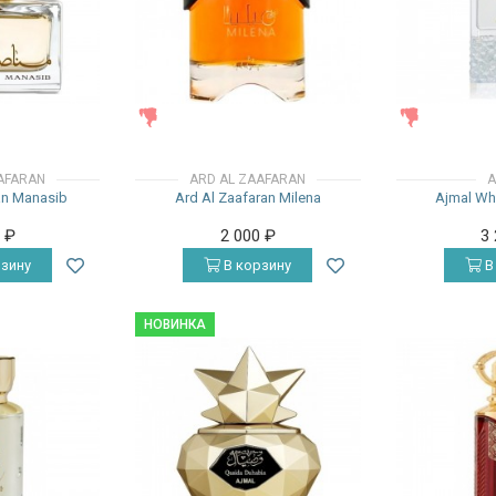
ЖЕНСКИЕ
ЖЕНСКИЕ
AFARAN
ARD AL ZAAFARAN
A
an Manasib
Ard Al Zaafaran Milena
Ajmal Wh
0
₽
2 000
₽
3
зину
В корзину
В
НОВИНКА