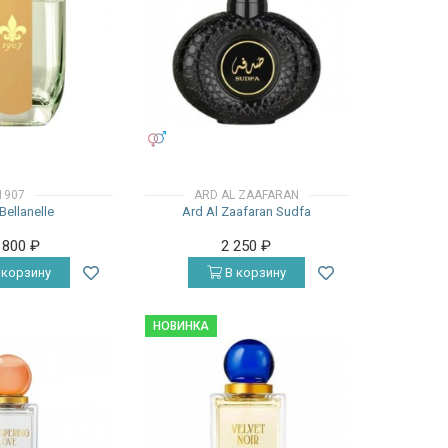
УНИСЕКС
1907
ARD AL ZAAFARAN
Bellanelle
Ard Al Zaafaran Sudfa
 800
₽
2 250
₽
 корзину
В корзину
НОВИНКА