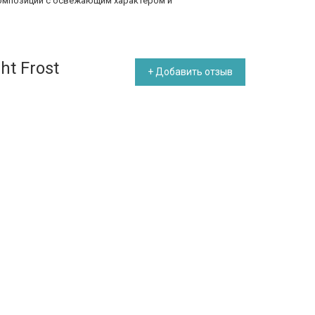
омпозиции с освежающим характером и
ht Frost
+ Добавить отзыв