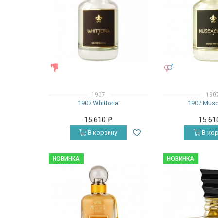
ЖЕНСКИЕ
УНИСЕКС
1907
190
1907 Whittoria
1907 Musc
15 610
₽
15 61
В корзину
В кор
НОВИНКА
НОВИНКА