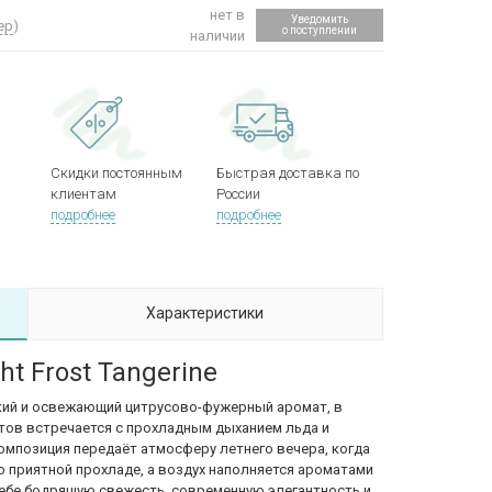
нет в
Уведомить
ер
)
о поступлении
наличии
Скидки постоянным
Быстрая доставка по
клиентам
России
подробнее
подробнее
Характеристики
t Frost Tangerine
кий и освежающий цитрусово-фужерный аромат, в
тов встречается с прохладным дыханием льда и
мпозиция передаёт атмосферу летнего вечера, когда
о приятной прохладе, а воздух наполняется ароматами
ебе бодрящую свежесть, современную элегантность и