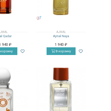
УНИСЕКС
JMAL
AJMAL
al Qadar
Ajmal Naya
1 940
₽
1 940
₽
 корзину
В корзину