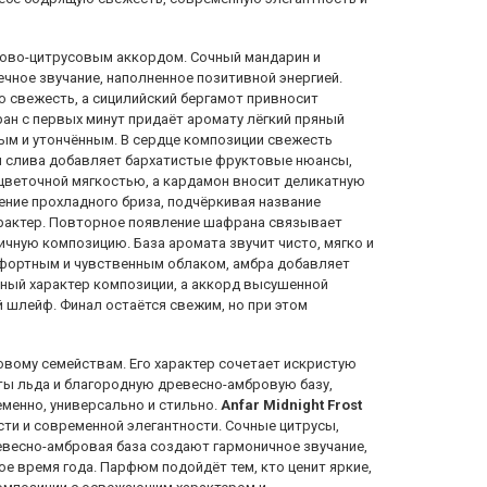
ово-цитрусовым аккордом. Сочный мандарин и
чное звучание, наполненное позитивной энергией.
 свежесть, а сицилийский бергамот привносит
ан с первых минут придаёт аромату лёгкий пряный
ным и утончённым. В сердце композиции свежесть
я слива добавляет бархатистые фруктовые нюансы,
цветочной мягкостью, а кардамон вносит деликатную
ение прохладного бриза, подчёркивая название
арактер. Повторное появление шафрана связывает
ичную композицию. База аромата звучит чисто, мягко и
мфортным и чувственным облаком, амбра добавляет
рный характер композиции, а аккорд высушенной
 шлейф. Финал остаётся свежим, но при этом
овому семействам. Его характер сочетает искристую
ы льда и благородную древесно-амбровую базу,
менно, универсально и стильно.
Anfar Midnight Frost
сти и современной элегантности. Сочные цитрусы,
евесно-амбровая база создают гармоничное звучание,
е время года. Парфюм подойдёт тем, кто ценит яркие,